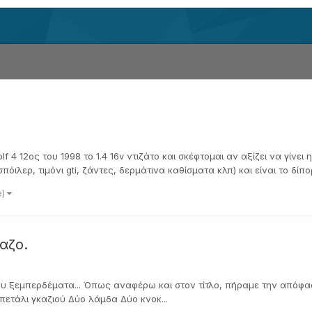
 12ος του 1998 το 1.4 16v ντιζάτο και σκέφτομαι αν αξίζει να γίνει η 
ιλερ, τιμόνι gti, ζάντες, δερμάτινα καθίσματα κλπ) και είναι το δίπορ
e)
αζο.
ου ξεμπερδέματα... Όπως αναφέρω και στον τίτλο, πήραμε την απόφα
ετάλι γκαζιού Δύο λάμδα Δύο κνοκ...