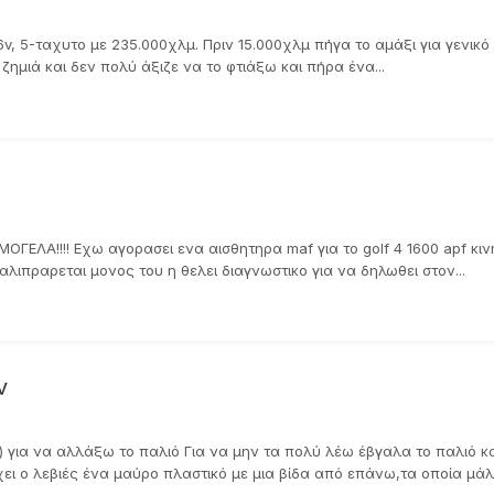
16v, 5-ταχυτο με 235.000χλμ. Πριν 15.000χλμ πήγα το αμάξι για γενικό
ημιά και δεν πολύ άξιζε να το φτιάξω και πήρα ένα...
ΕΛΑ!!!! Εχω αγορασει ενα αισθητηρα maf για το golf 4 1600 apf κινητ
λιπραρεται μονος του η θελει διαγνωστικο για να δηλωθει στον...
ν
ό) για να αλλάξω το παλιό Για να μην τα πολύ λέω έβγαλα το παλιό κ
χει ο λεβιές ένα μαύρο πλαστικό με μια βίδα από επάνω,τα οποία μάλλ