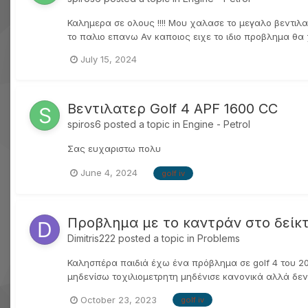
Καλημερα σε ολους !!!! Μου χαλασε το μεγαλο βεντιλα
το παλιο επανω Αν καποιος ειχε το ιδιο προβλημα θα χ
July 15, 2024
Βεντιλατερ Golf 4 APF 1600 CC
spiros6
posted a topic in
Engine - Petrol
Σας ευχαριστω πολυ
June 4, 2024
golf iv
Προβλημα με το καντράν στο δείκ
Dimitris222
posted a topic in
Problems
Καλησπέρα παιδιά έχω ένα πρόβλημα σε golf 4 του 20
μηδενίσω τοχιλιομετρητη μηδένισε κανονικά αλλά δεν 
October 23, 2023
golf iv