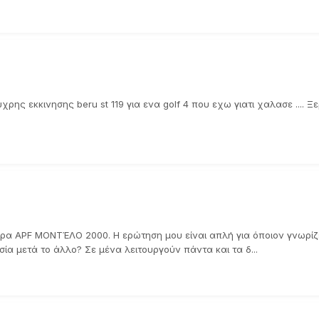
ης εκκινησης beru st 119 για ενα golf 4 που εχω γιατι χαλασε .... Ξ
ήρα APF ΜΟΝΤΈΛΟ 2000. Η ερώτηση μου είναι απλή για όποιον γνωρίζει
ία μετά το άλλο? Σε μένα λειτουργούν πάντα και τα δ...