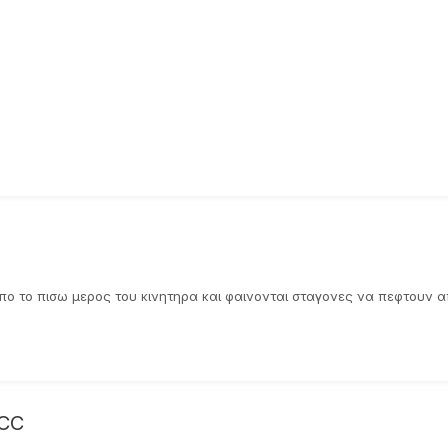
απο το πισω μερος του κινητηρα και φαινονται σταγονες να πεφτουν απ
 CC