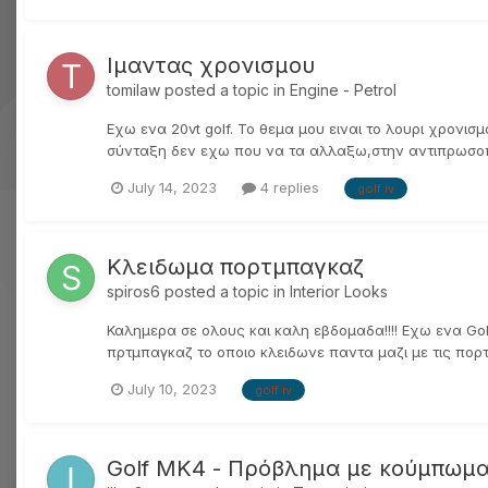
Ιμαντας χρονισμου
tomilaw
posted a topic in
Engine - Petrol
Εχω ενα 20vt golf. Το θεμα μου ειναι το λουρι χρονι
σύνταξη δεν εχω που να τα αλλαξω,στην αντιπρωσοπ
July 14, 2023
4 replies
golf iv
Κλειδωμα πορτμπαγκαζ
spiros6
posted a topic in
Interior Looks
Καλημερα σε ολους και καλη εβδομαδα!!!! Εχω ενα Gol
πρτμπαγκαζ το οποιο κλειδωνε παντα μαζι με τις πορ
July 10, 2023
golf iv
Golf MK4 - Πρόβλημα με κούμπωμ