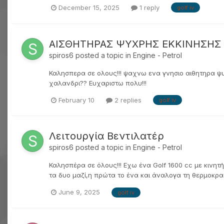
December 15, 2025
1 reply
golf iv
ΑΙΣΘΗΤΗΡΑΣ ΨΥΧΡΗΣ ΕΚΚΙΝΗΣΗΣ
spiros6
posted a topic in
Engine - Petrol
Καλησπερα σε ολους!!! ψαχνω ενα γνησιο αιθητηρα ψυχρ
χαλανδρι?? Ευχαριστω πολυ!!!
February 10
2 replies
golf iv
Λειτουργία Βεντιλατέρ
spiros6
posted a topic in
Engine - Petrol
Καλησπέρα σε όλους!!! Εχω ένα Golf 1600 cc με κινητ
τα δυο μαζί,η πρώτα το ένα και άναλογα τη θερμοκρασ
June 9, 2025
golf iv