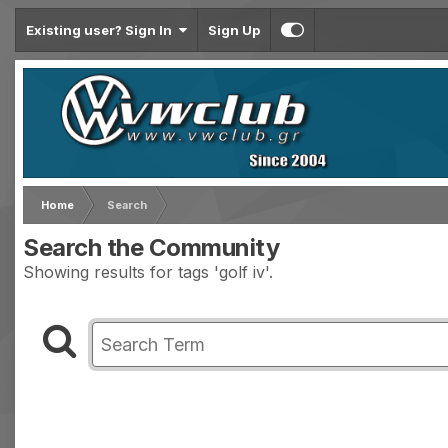
Existing user? Sign In
Sign Up
Home
Search
Search the Community
Showing results for tags 'golf iv'.