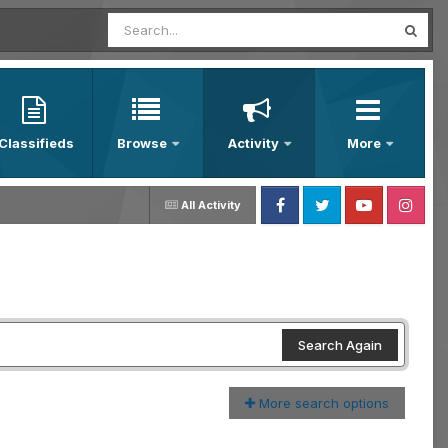
Classifieds
Browse
Activity
More
All Activity
Facebook
Twitter
Youtube
Instagram
Search Again
More search options