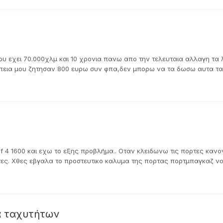
σμου εχει 70.000χλμ και 10 χρονια πανω απο την τελευταια αλλαγη τα
εια μου ζητησαν 800 ευρω συν φπα,δεν μπορω να τα δωσω αυτα τα 
f 4 1600 και εχω το εξης προβλήμα.. Οταν κλειδωνω τις πορτες κανον
τες. Χθες εβγαλα το προστευτικο καλυμα της πορτας πορτμπαγκαζ να 
α ταχυτήτων