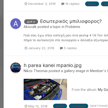
December 3, 2016
16 replies
golf iv
bo
Εσωτερικός μπιλιοφορος?
golf iv
Akisxalk
posted a topic in
Problems
Γειά σας έχω στην κατοχή μου ένα γκολφ 4 1.6.Τον τ
πήγα το αυτοκίνητο στο συνεργείο κ άλλαξα εξωτερικο 
January 22, 2018
5 replies
h parea kanei mpanio.jpg
Nikos Theonas
posted a gallery image in
Member's G
From the album:
My Go
(and 1 more
May 13, 2018
golf iv
κινητήρας