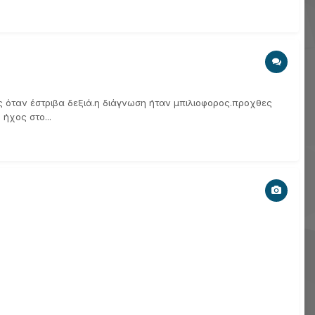
ς όταν έστριβα δεξιά.η διάγνωση ήταν μπιλιοφορος.προχθες
ήχος στο...