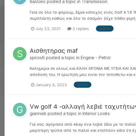
IliasGeo
posted a topic in
Transmission
Γεια σε όλο το φόρουμ, Είμαι κάτοχος ενός Golf 4 1.6 
συμπλέκτη καθώς και όλο το σασμάν (είχε πάθει γερή ζ
July 23, 2021
2 replies
golf iv
Αισθητηρας maf
spiros6
posted a topic in
Engine - Petrol
Καλημερα σε ολους και ΚΑΛΗ ΧΡΟΝΙΑ ΜΕ ΥΓΕΙΑ ΚΑΙ ΧΑΜΟΓ
αποδοση του. Η ερωτηση μου ειναι τον τοποθετω και κα
January 4, 2023
golf iv
Vw golf 4 -αλλαγή λεβιέ ταχυτήτω
giannisb
posted a topic in
Interior Looks
Για σας αγόρασα από ebay ένα λεβιέ (ίδιο με το παλι
μικρότερη τρύπα από το παλιό και επιπλέον είδα ότι έ