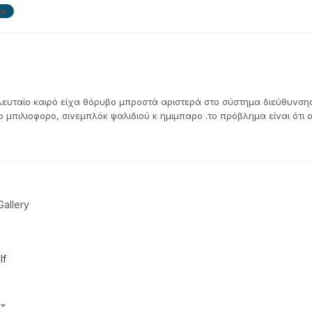
ra
ελευταίο καιρό είχα θόρυβο μπροστά αριστερά στο σύστημα διεύθυνση
μπιλιοφορο, σινεμπλόκ ψαλιδιού κ ημιμπαρο .το πρόβλημα είναι ότι ο 
allery
lf
)