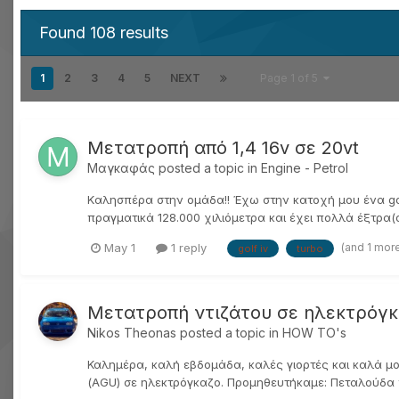
Found 108 results
1
2
3
4
5
NEXT
Page 1 of 5
Μετατροπή από 1,4 16v σε 20vt
Μαγκαφάς
posted a topic in
Engine - Petrol
Kαλησπέρα στην ομάδα!! Έχω στην κατοχή μου ένα golf 4
πραγματικά 128.000 χιλιόμετρα και έχει πολλά έξτρα(σπό
(and 1 mor
May 1
1 reply
golf iv
turbo
Μετατροπή ντιζάτου σε ηλεκτρόγκ
Nikos Theonas
posted a topic in
HOW TO's
Καλημέρα, καλή εβδομάδα, καλές γιορτές και καλά μ
(AGU) σε ηλεκτρόγκαζο. Προμηθευτήκαμε: Πεταλούδα π