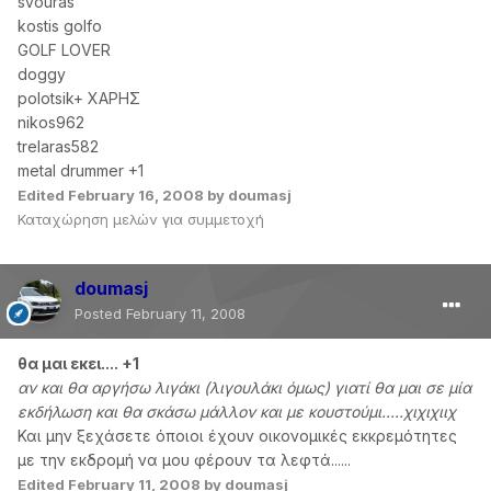
svouras
kostis golfo
GOLF LOVER
doggy
polotsik+ ΧΑΡΗΣ
nikos962
trelaras582
metal drummer +1
Edited
February 16, 2008
by doumasj
Καταχώρηση μελών για συμμετοχή
doumasj
Posted
February 11, 2008
θα μαι εκει.... +1
αν και θα αργήσω λιγάκι (λιγουλάκι όμως) γιατί θα μαι σε μία
εκδήλωση και θα σκάσω μάλλον και με κουστούμι.....χιχιχιιχ
Και μην ξεχάσετε όποιοι έχουν οικονομικές εκκρεμότητες
με την εκδρομή να μου φέρουν τα λεφτά......
Edited
February 11, 2008
by doumasj