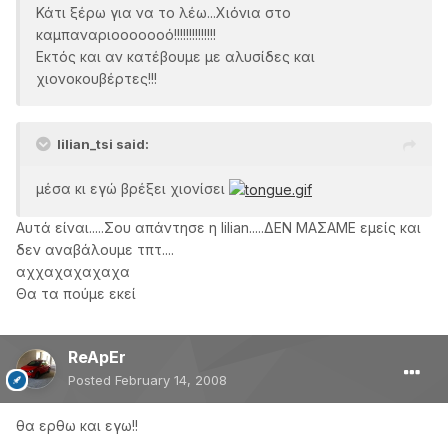
Κάτι ξέρω για να το λέω...Χιόνια στο
καμπαναριοοοοοοό!!!!!!!!!!!!!!
Εκτός και αν κατέβουμε με αλυσίδες και
χιονοκουβέρτες!!!
lilian_tsi said:
μέσα κι εγώ βρέξει χιονίσει
Aυτά είναι.....Σου απάντησε η lilian.....ΔΕΝ ΜΑΣΑΜΕ εμείς και
δεν αναβάλουμε τπτ....
αχχαχαχαχαχα
Θα τα πούμε εκεί
ReApEr
Posted
February 14, 2008
θα ερθω και εγω!!