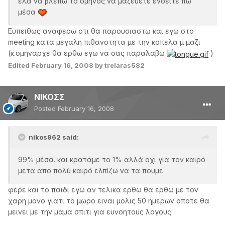
έλα να βλέπω το σμήνος να μαζεύετε ενοειτε πω
μέσα
Ευπειθως αναφερω οτι θα παρουσιαστω και εγω στο
meeting κατα μεγαλη πιθανοτητα με την κοπελα μ μαζι
(κ.σμηναρχε θα ερθω εγω να σας παραλαβω
)
Edited
February 16, 2008
by trelaras582
ΝΙΚΟΣΣ
Posted
February 16, 2008
nikos962 said:
99% μέσα. και κρατάμε το 1% αλλά οχι για τον καιρό
μετα απο πολύ καιρό ελπίζω να τα πουμε
φερε και το παιδι εγω αν τελικα ερθω θα ερθω με τον
χαρη μονο γιατι το μωρο ειναι μολις 50 ημερων οποτε θα
μεινει με την μαμα σπιτι για ευνοητους λογους