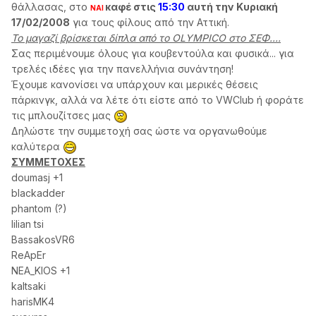
θάλλασας, στο
καφέ στις
15:30
αυτή την Κυριακή
ΝΑΙ
17/02/2008
για τους φίλους από την Αττική.
Το μαγαζί βρίσκεται δίπλα από το OLYMPICO στο ΣΕΦ....
Σας περιμένουμε όλους για κουβεντούλα και φυσικά... για
τρελές ιδέες για την πανελλήνια συνάντηση!
Έχουμε κανονίσει να υπάρχουν και μερικές θέσεις
πάρκινγκ, αλλά να λέτε ότι είστε από το VWClub ή φοράτε
τις μπλουζίτσες μας
Δηλώστε την συμμετοχή σας ώστε να οργανωθούμε
καλύτερα
ΣΥΜΜΕΤΟΧΕΣ
doumasj +1
blackadder
phantom (?)
lilian tsi
BassakosVR6
ReApEr
NEA_KIOS +1
kaltsaki
harisMK4