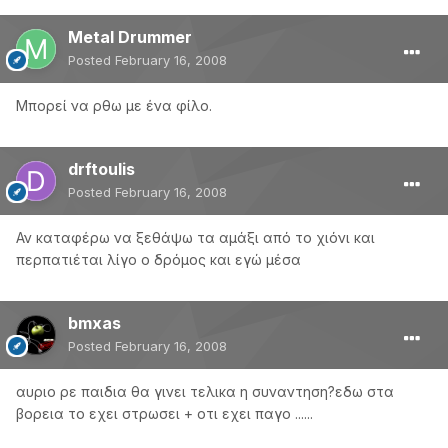
Metal Drummer
Posted
February 16, 2008
Μπορεί να ρθω με ένα φίλο.
drftoulis
Posted
February 16, 2008
Αν καταφέρω να ξεθάψω τα αμάξι από το χιόνι και
περπατιέται λίγο ο δρόμος και εγώ μέσα
bmxas
Posted
February 16, 2008
αυριο ρε παιδια θα γινει τελικα η συναντηση?εδω στα
βορεια το εχει στρωσει + οτι εχει παγο ......