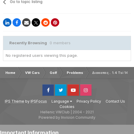
Go to topic listing
Recently Browsing
0 members
No registered users viewing this page.
Home
VW Cars
Golf
Problems
Διακοπες.. 1.4 Tsi 140P
Facebook
Twitter
Youtube
Instagram
IPS Theme
by
IPSFocus
Language
Privacy Policy
Contact Us
Cookies
Hellenic VWClub | 2004 - 2021
Powered by Invision Community
Important Information