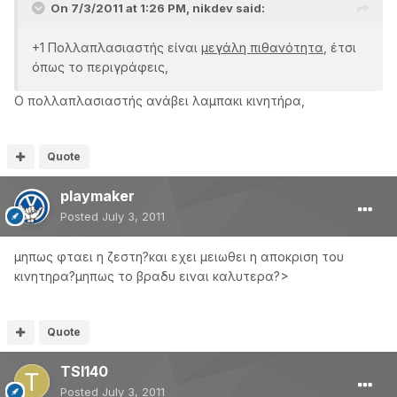
On 7/3/2011 at 1:26 PM, nikdev said:
+1 Πολλαπλασιαστής είναι
μεγάλη πιθανότητα
, έτσι
όπως το περιγράφεις,
O πολλαπλασιαστής ανάβει λαμπακι κινητήρα,
Quote
playmaker
Posted
July 3, 2011
μηπως φταει η ζεστη?και εχει μειωθει η αποκριση του
κινητηρα?μηπως το βραδυ ειναι καλυτερα?>
Quote
TSI140
Posted
July 3, 2011