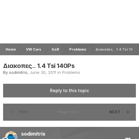
Home
VW Cars
Golf
Problems
Διακοπες.. 1.4 Tsi 140P
Διακοπες.. 1.4 Tsi 140Ps
By
sodimitris
,
June 30, 2011
in
Problems
Reply to this topic
PREV
Page 1 of 2
NEXT
sodimitris