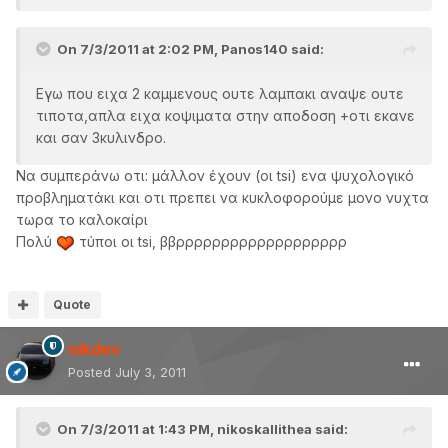
On 7/3/2011 at 2:02 PM, Panos140 said:
Εγω που ειχα 2 καμμενους ουτε λαμπακι αναψε ουτε
τιποτα,απλα ειχα κοψιματα στην αποδοση +οτι εκανε
και σαν 3κυλινδρο.
Να συμπεράνω οτι: μάλλον έχουν (οι tsi) ενα ψυχολογικό
προβληματάκι και οτι πρεπει να κυκλοφορούμε μονο νυχτα
τωρα το καλοκαίρι
Πολύ
τύποι οι tsi, ββρρρρρρρρρρρρρρρρρρρ
Quote
nikdev
Posted
July 3, 2011
On 7/3/2011 at 1:43 PM, nikoskallithea said: