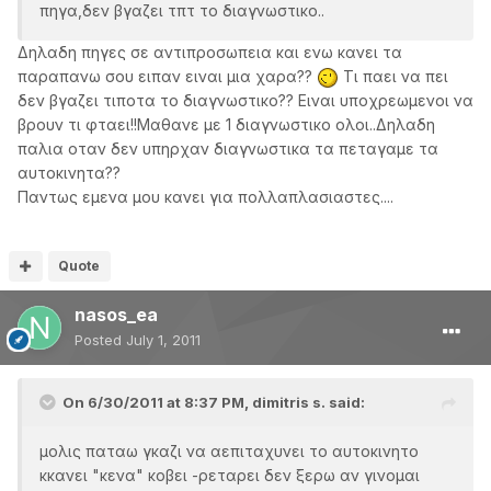
πηγα,δεν βγαζει τπτ το διαγνωστικο..
Δηλαδη πηγες σε αντιπροσωπεια και ενω κανει τα
παραπανω σου ειπαν ειναι μια χαρα??
Τι παει να πει
δεν βγαζει τιποτα το διαγνωστικο?? Ειναι υποχρεωμενοι να
βρουν τι φταει!!Μαθανε με 1 διαγνωστικο ολοι..Δηλαδη
παλια οταν δεν υπηρχαν διαγνωστικα τα πεταγαμε τα
αυτοκινητα??
Παντως εμενα μου κανει για πολλαπλασιαστες....
Quote
nasos_ea
Posted
July 1, 2011
On 6/30/2011 at 8:37 PM, dimitris s. said:
μολις παταω γκαζι να αεπιταχυνει το αυτοκινητο
κκανει "κενα" κοβει -ρεταρει δεν ξερω αν γινομαι