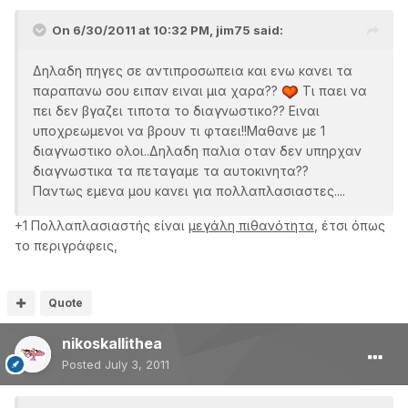
On 6/30/2011 at 10:32 PM, jim75 said:
Δηλαδη πηγες σε αντιπροσωπεια και ενω κανει τα
παραπανω σου ειπαν ειναι μια χαρα??
Τι παει να
πει δεν βγαζει τιποτα το διαγνωστικο?? Ειναι
υποχρεωμενοι να βρουν τι φταει!!Μαθανε με 1
διαγνωστικο ολοι..Δηλαδη παλια οταν δεν υπηρχαν
διαγνωστικα τα πεταγαμε τα αυτοκινητα??
Παντως εμενα μου κανει για πολλαπλασιαστες....
+1 Πολλαπλασιαστής είναι
μεγάλη πιθανότητα
, έτσι όπως
το περιγράφεις,
Quote
nikoskallithea
Posted
July 3, 2011