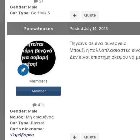
21
Gender:
Male
Car Type:
Golf MK 5
Quote
Passatoukos
Posted
July 14, 2013
Πηγαινε σε ενα συνεργειο.
Μπουζι η πολλαπλασιαστες εινα
Δεν ειναι επιστημη,σκεψου να μ
Members
4.1k
Gender:
Male
Νομός:
Μη ορισμένος
Car Type:
Passat
Car's nickname:
Ψαρόβαρκα
Quote