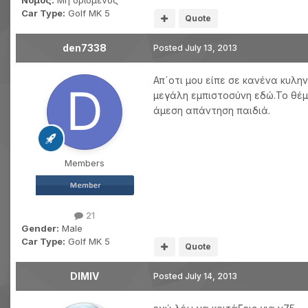
Car Type:
Golf MK 5
Quote
den7338
Posted
July 13, 2013
Απ´οτι μου είπε σε κανένα κυλ
μεγάλη εμπιστοσύνη εδώ.Το θέ
άμεση απάντηση παιδιά.
Members
21
Gender:
Male
Car Type:
Golf MK 5
Quote
DIMIV
Posted
July 14, 2013