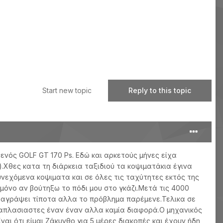
Start new topic
Reply to this topic
νός GOLF GT 170 Ps. Εδώ και αρκετούς μήνες είχα
.Χθες κατα τη διάρκεια ταξιδιού τα κοψιματάκια έγινα
υνεχόμενα κοψιματα και σε όλες τις ταχύτητες εκτός της
μόνο αν βούτηξω το πόδι μου στο γκάζι.Μετά τις 4000
ταγράψει τίποτα αλλα το πρόβλημα παρέμενε.Τελικα σε
πλασιαστες έναν έναν αλλα καμία διαφορά.Ο μηχανικός
αι ότι είμαι Ζάκυνθο για 5 μέρες διακοπές και έχουν ήδη