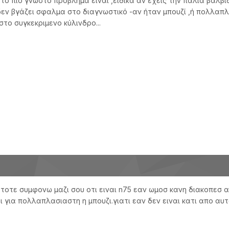
... το πιο γνωστό προβλημα είναι ,ειδικά αν έχεις την παλια βα
δεν βγάζει σφαλμα στο διαγνωστικό -αν ήταν μπουζί ,ή πολλαπλ
το συγκεκριμενο κύλινδρο...
 τοτε συμφονω μαζι σου οτι ειναι n75 εαν ωμοσ κανη διακοπεσ 
για πολλαπλασιαστη η μπουζι.γιατι εαν δεν ειναι κατι απο αυτ