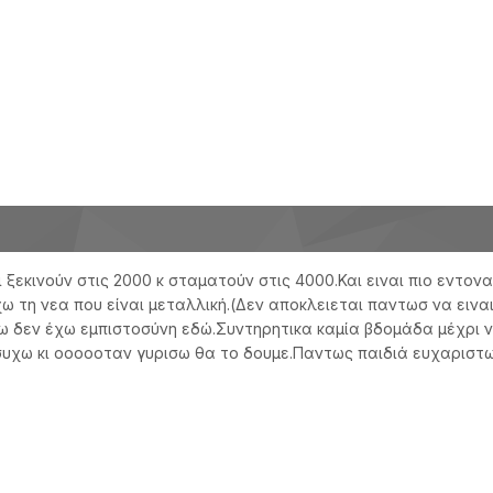
 ξεκινούν στις 2000 κ σταματούν στις 4000.Και ειναι πιο εντο
ω τη νεα που είναι μεταλλική.(Δεν αποκλειεται παντωσ να ειναι 
νω δεν έχω εμπιστοσύνη εδώ.Συντηρητικα καμία βδομάδα μέχρι 
συχω κι οοοοοταν γυρισω θα το δουμε.Παντως παιδιά ευχαριστω 