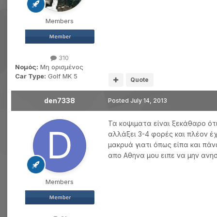
Members
310
Νομός:
Μη ορισμένος
Car Type:
Golf MK 5
Quote
den7338
Posted
July 14, 2013
Τα κοψιματα είναι ξεκάθαρο ότι
αλλάξει 3-4 φορές και πλέον έχ
μακρυά γιατι όπως είπα και πά
απο Αθηνα μου ειπε να μην ανη
Members