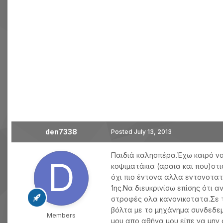
den7338
Posted
July 13, 2013
Παιδιά καλησπέρα.Έχω καιρό να
κοψιματάκια (αραια και που)στ
όχι πιο έντονα αλλα εντονοτατ
1ης.Να διευκρινίσω επίσης ότι 
στροφές ολα κανονικοτατα.Σε τ
βόλτα με το μηχάνημα συνδεδε
Members
μου απο αθήνα μου είπε να μην 