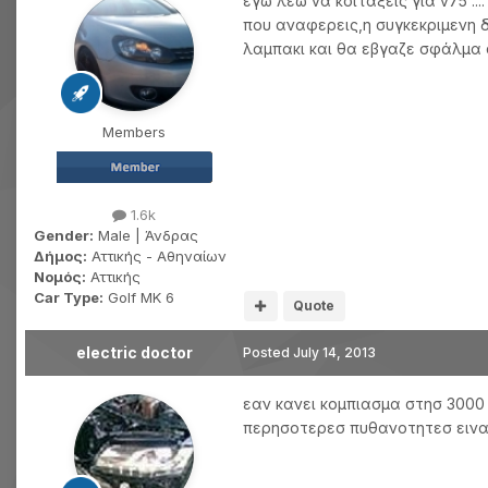
εγώ λέω να κοιτάξεις για ν75 .
που αναφερεις,η συγκεκριμενη 
λαμπακι και θα εβγαζε σφάλμα σ
Members
1.6k
Gender:
Male | Άνδρας
Δήμος:
Αττικής - Αθηναίων
Νομός:
Αττικής
Car Type:
Golf MK 6
Quote
electric doctor
Posted
July 14, 2013
εαν κανει κομπιασμα στησ 3000
περησοτερεσ πυθανοτητεσ ειναι 