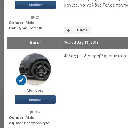
αρχίσει να χαλάνε.Τελος πάντων
21
Gender:
Male
Car Type:
Golf MK 5
Quote
Sarul
Posted
July 13, 2013
Φιλος με ιδιο προβλημα μετα α
Members
312
Gender:
Male
Δήμος:
Πελοποννήσου -