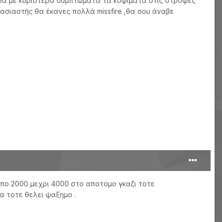
λβίδα με κυριότερα συμπτώματα τα κοψίματα στις στροφες
ασιαστής θα έκανες πολλά missfire ,θα σου άναβε
απο 2000 μεχρι 4000 στο αποτομο γκαζι τοτε
α τοτε θελει ψαξημο .