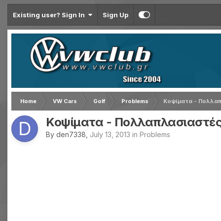
Existing user? Sign In
Sign Up
Home
VW Cars
Golf
Problems
Κοψίματα - Πολλα
Κοψίματα - Πολλαπλασιαστέ
By
den7338
,
July 13, 2013
in
Problems