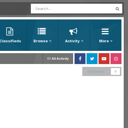
Classifieds
Browse
Activity
More
All Activity
Facebook
Twitter
Youtube
Instagram
Followers
0