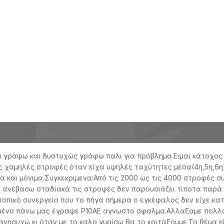
 γράψω και δυστυχώς γράφω παλι για πρόβλημα.Ειμαι κάτοχος ε
ις χαμηλές στροφές όταν είχα υψηλές ταχύτητες μέσα(4η,5η,6η)
α και μόνιμα.Συγκεκριμενα:Από τις 2000 ως τις 4000 στροφές σ
αν ανέβασω σταδιακά τις στροφές δεν παρουσιάζει τίποτα παρά 
οπικό συνεργείο που το πήγα σήμερα ο εγκέφαλος δεν είχε κα
μένο πάνω μας έγραψε P10ΑΕ αγνωστο σφαλμα.Αλλαξαμε πολλα
ανησυχώ κι όταν με το καλο γυρίσω θα το κοιτάξουμε.Το θέμα είν