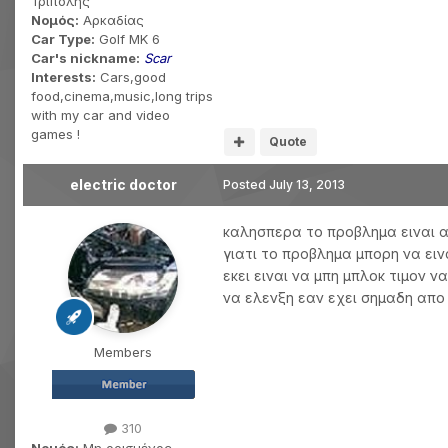
Τρίπολης
Νομός:
Αρκαδίας
Car Type:
Golf MK 6
Car's nickname:
Scar
Interests:
Cars,good
food,cinema,music,long trips
with my car and video
games !
Quote
electric doctor
Posted
July 13, 2013
καλησπερα το προβλημα ειναι α
γιατι το προβλημα μπορη να ε
εκει ειναι να μπη μπλοκ τιμον
να ελενξη εαν εχει σημαδη απο
Members
310
Νομός:
Μη ορισμένος