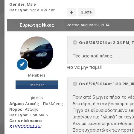
Gender:
Male
Car Type:
Not a VW car
Quote
Συριωτης Νικος
Posted
August 29, 2014
On 8/29/2014 at 2:34 PM, T
Πές μας πού πήγες...
για να μην παμε!!
Members
On 8/29/2014 at 1:30 PM, il
Πριν από 5 μήνες πήρα το νέ
696
δευτέρα, ή όταν βρίσκομαι 
Δήμος:
Αττικής - Παλλήνης
Νομός:
Αττικής
Πήγα σε εξουσιοδοτημένο ser
Car Type:
Golf MK 5
μπαίνουν πιο "γλυκά" οι ταχύ
Car's nickname:
Δεν με ικανοποίησε καθόλου 
ΚΤΗΝΟΟΟΣΣΣΣ!
Σας ευχαριστώ εκ των προτέ