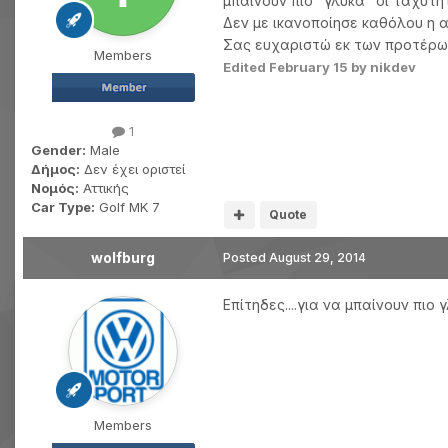
μπαίνουν πιο "γλυκά" οι ταχύτη
Δεν με ικανοποίησε καθόλου η α
Σας ευχαριστώ εκ των προτέρω
Members
Edited
February 15
by nikdev
1
Gender:
Male
Δήμος:
Δεν έχει οριστεί
Νομός:
Αττικής
Car Type:
Golf MK 7
Quote
wolfburg
Posted
August 29, 2014
Επίτηδες....για να μπαίνουν πιο γλ
Members