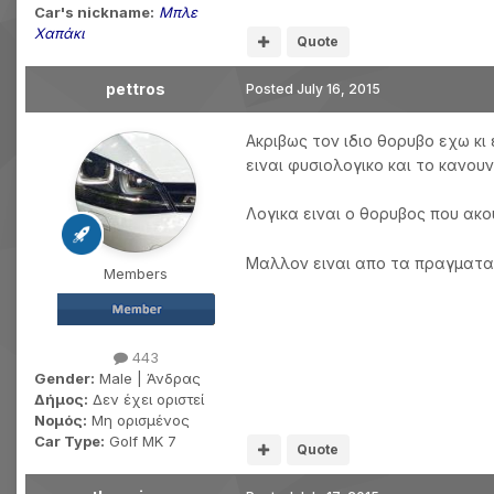
Car's nickname:
Μπλε
Χαπάκι
Quote
pettros
Posted
July 16, 2015
Ακριβως τον ιδιο θορυβο εχω κ
ειναι φυσιολογικο και το κανου
Λογικα ειναι ο θορυβος που ακο
Μαλλον ειναι απο τα πραγματα π
Members
443
Gender:
Male | Άνδρας
Δήμος:
Δεν έχει οριστεί
Νομός:
Μη ορισμένος
Car Type:
Golf MK 7
Quote