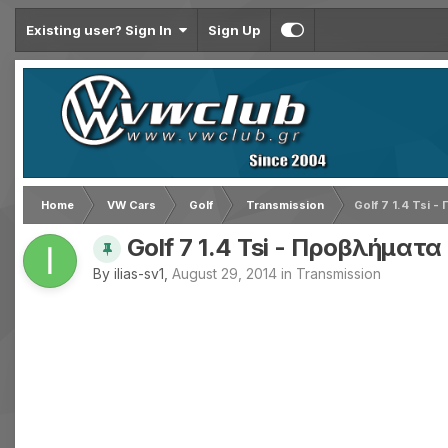
Existing user? Sign In
Sign Up
Home
VW Cars
Golf
Transmission
Golf 7 1.4 Tsi
Golf 7 1.4 Tsi - Προβλήματ
By
ilias-sv1
,
August 29, 2014
in
Transmission