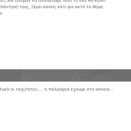
τες..και σασμάν να αλλάξουμε πάλι το ίδιο θα κάνει.
πάντησή τους, Ξέρει κανείς κάτι για αυτό το θέμα;
ν.
υκά οι ταχύτητες...... τι παλικάρια έχουμε στο service.....