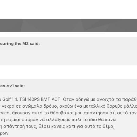
ouring the M3 said:
ias-sv1 said:
ο Golf 1.4. TSI 140PS BMT ACT. Όταν οδηγώ με ανοιχτά τα παρ
με νεκρά σε ανώμαλο δρόμο, ακούω ένα μεταλλικό θόρυβο μάλλ
vice, άκουσαν αυτό το θόρυβο και μου απάντησαν ότι αυτό τον 
τητες..και σασμάν να αλλάξουμε πάλι το ίδιο θα κάνει.
η απάντησή τους, Ξέρει κανείς κάτι για αυτό το θέμα;
ρων.