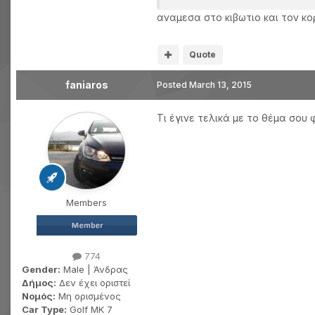
αναμεσα στο κιβωτιο και τον κο
Quote
faniaros
Posted
March 13, 2015
Τι έγινε τελικά με το θέμα σου
Members
774
Gender:
Male | Άνδρας
Δήμος:
Δεν έχει οριστεί
Νομός:
Μη ορισμένος
Car Type:
Golf MK 7