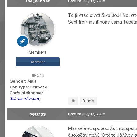
the_winner
Posted
July 17, 2015
Το βίντεο ειναι δικο μου ! Ναι 
Sent from my iPhone using Tapata
Members
2.1k
Gender:
Male
Car Type:
Scirocco
Car's nickname:
SciroccoΑνεμος
Quote
pettros
Posted
July 17, 2015
Μια ενδιαφέρουσα λεπτομέρεια. 
έμοιαζαν πολύ! Οπότε μάλλον σ