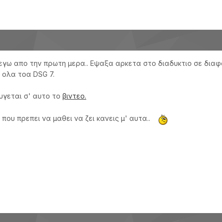
ι εγω απο την πρωτη μερα.. Εψαξα αρκετα στο διαδυκτιο σε δια
ν ολα τοα DSG 7.
υγεται σ' αυτο το
βιντεο.
ου πρεπει να μαθει να ζει κανεις μ' αυτα..