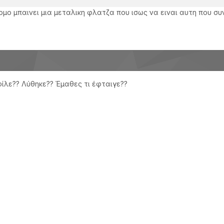
ρμο μπαινει μια μεταλικη φλατζα που ισως να ειναι αυτη που σ
 φίλε?? Λύθηκε?? Έμαθες τι έφταιγε??