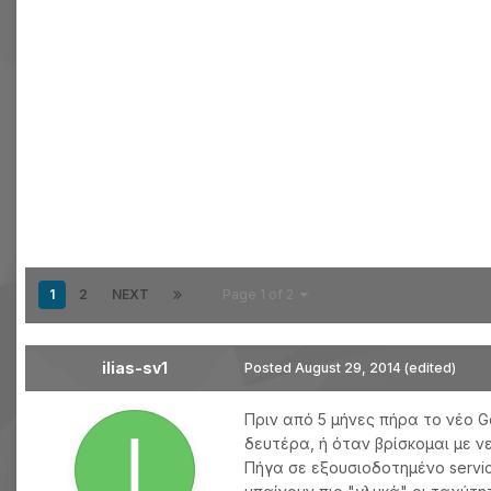
1
2
NEXT
Page 1 of 2
ilias-sv1
Posted
August 29, 2014
(edited)
Πριν από 5 μήνες πήρα το νέο 
δευτέρα, ή όταν βρίσκομαι με 
Πήγα σε εξουσιοδοτημένο servic