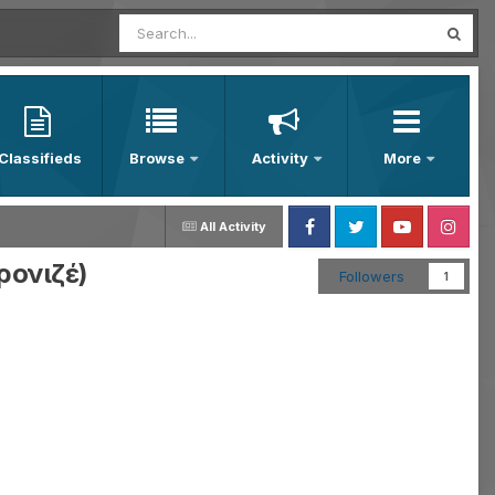
Classifieds
Browse
Activity
More
All Activity
Facebook
Twitter
Youtube
Instagram
ρονιζέ)
Followers
1