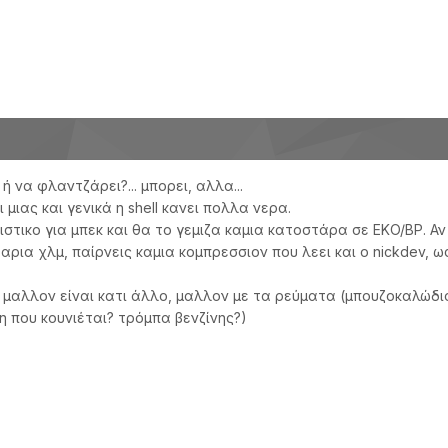
ή να φλαντζάρει?... μπορει, αλλα...
μιας και γενικά η shell κανει πολλα νερα.
στικο για μπεκ και θα το γεμιζα καμια κατοστάρα σε EKO/BP. Αν
αρια χλμ, παίρνεις καμια κομπρεσσιον που λεει και ο nickdev, ω
 μαλλον είναι κατι άλλο, μαλλον με τα ρεύματα (μπουζοκαλώδι
 που κουνιέται? τρόμπα βενζίνης?)