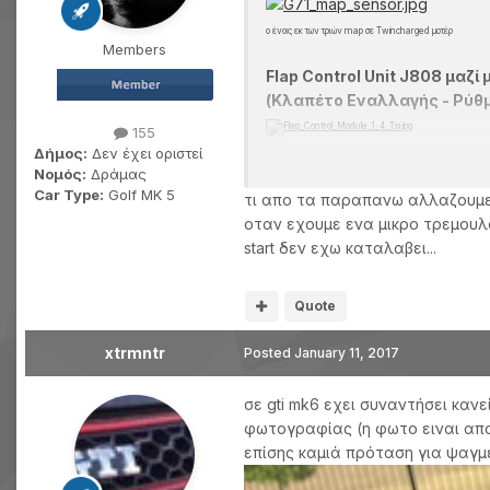
ο ένας εκ των τριών map σε Twincharged μοτέρ
Members
Flap Control Unit J808 μαζί
(Κλαπέτο Εναλλαγής - Ρύθμι
155
Δήμος:
Δεν έχει οριστεί
Ποτενσιόμετρο G336 Ρύθμι
Νομός:
Δράμας
Car Type:
Golf MK 5
τι απο τα παραπανω αλλαζουμε
οταν εχουμε ενα μικρο τρεμουλο
Σένσορας Air Flow Βαλβίδ
start δεν εχω καταλαβει...
(Προσομοίωση MAF)
Quote
H συγκεκριμένη όταν δυσλειτουργεί, μένο
χειρότερη καύση, ιδιαίτερα σε κρύο μοτέ
xtrmntr
Posted
January 11, 2017
σε gti mk6 εχει συναντήσει κανε
φωτογραφίας (η φωτο ειναι απο
επίσης καμιά πρόταση για ψαγμ