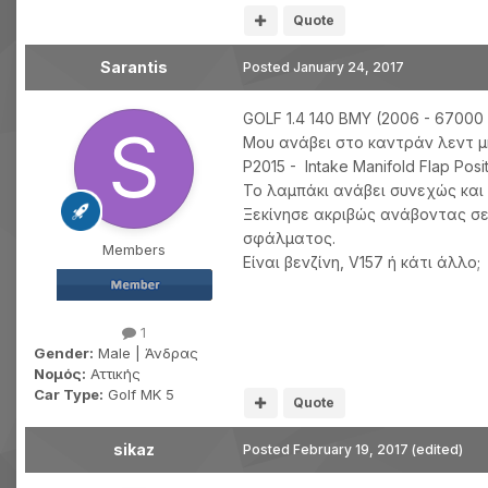
Quote
Sarantis
Posted
January 24, 2017
GOLF 1.4 140 BMY (2006 - 67000
Μου ανάβει στο καντράν λεντ μ
P2015 - Intake Manifold Flap Posit
Το λαμπάκι ανάβει συνεχώς κα
Ξεκίνησε ακριβώς ανάβοντας σε 
σφάλματος.
Members
Είναι βενζίνη, V157 ή κάτι άλλο;
1
Gender:
Male | Άνδρας
Νομός:
Αττικής
Car Type:
Golf MK 5
Quote
sikaz
Posted
February 19, 2017
(edited)