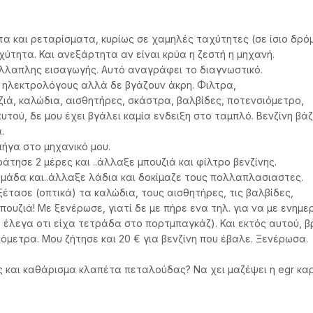
α και ρεταρίσματα, κυρίως σε χαμηλές ταχύτητες (σε ίσιο δρόμ
τητα. Και ανεξάρτητα αν είναι κρύα η ζεστή η μηχανή.
λλαπλης εισαγωγής. Αυτό αναγράφει το διαγνωστικό.
3 ηλεκτρολόγους αλλά δε βγάζουν άκρη. Φιλτρα,
ιά, καλώδια, αισθητήρες, σκάστρα, βαλβίδες, ποτενσιόμετρο,
υτού, δε μου έχει βγάλει καμία ενδειξη στο ταμπλό. Βενζίνη β
.
πήγα στο μηχανικό μου.
τησε 2 μέρες και ..άλλαξε μπουζιά και φίλτρο βενζίνης.
ομάδα και..άλλαξε λάδια και δοκίμαζε τους πολλαπλασιαστες.
ξέτασε (οπτικά) τα καλώδια, τους αισθητήρες, τις βαλβίδες,
πουζιά! Με ξενέρωσε, γιατί δε με πήρε ενα τηλ. για να με ενημε
υ έλεγα οτι είχα τετράδα στο πορτμπαγκάζ). Και εκτός αυτού, 
ιόμετρα. Μου ζήτησε και 20 € για βενζίνη που έβαλε. Ξενέρωσα.
ς και καθάρισμα κλαπέτα πεταλούδας? Να χει μαζέψει η egr κα