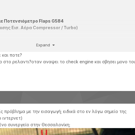
 με Ποτενσιόμετρο Flaps G584
σης Εισ. Αέρα Compressor / Turbo)
Expand
σης Flaps (Κλαπέτων) Πολλαπλής Εισαγωγής
 και ποτε?
 στο ρελαντι?οταν αναψει το check engine και σβησει μονο του
α N316 Πολλαπλής Εισαγωγής
υν ανοιχτά τα Flaps της πολλαπλής εισαγωγής με αποτέλεσμα σφάλμα στο διαγνωστικό και
ρ και χαμηλές στροφές.
ίς πρόβλημα με την εισαγωγή; ειδικά στο εν λόγω σημείο της
 ιντερνετ)
ένο συνεργείο στην Θεσσαλονίκη;