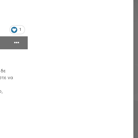
1
 δε
στε να
ο,