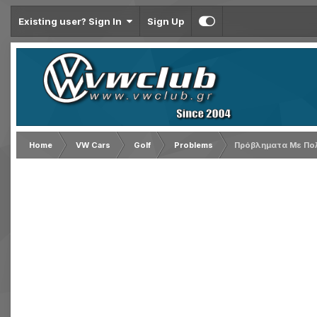
Existing user? Sign In
Sign Up
Home
VW Cars
Golf
Problems
Πρόβληματα Με Πολ