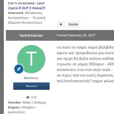
Car's nickname:
Leon
Cupra R Golf 5 KawaZX
Interests:
Βελτίωσεις
Αυτοκινήτων - Τεχνικά
Θέματα Αυτοκινήτων
Quote
turbomaniac
Posted
February 19, 2017
να παει να καψει καμια βαλβίδα 
εμενα για τροφοδοσια μου κανει 
για αρχη θα βαζα καποιο καθαρι
στρωσει σε καμια 300αρια - 400
αποκλειεις ενα-ενα σιγά-σιγά...
αν έχεις παντου καλή συμπίεση,
Members
πολλαπλασιαστής? καμια γείωση
348
Gender:
Male | Άνδρας
Δήμος:
Ηπείρου -
Ιωαννιτών