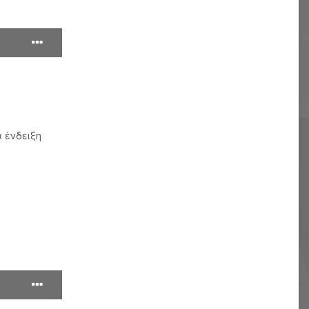
α ένδειξη