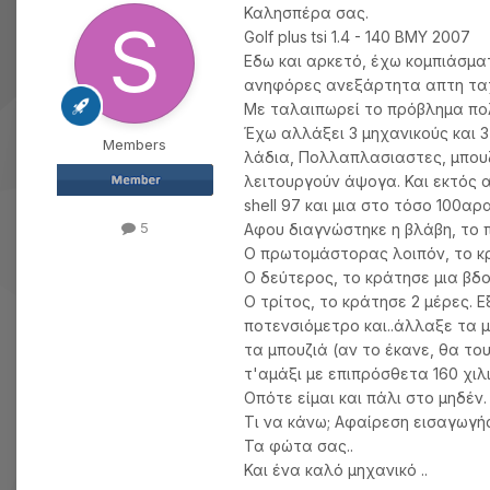
Καλησπέρα σας.
Golf plus tsi 1.4 - 140 BMY 2007
Εδω και αρκετό, έχω κομπιάσματ
ανηφόρες ανεξάρτητα απτη ταχύ
Με ταλαιπωρεί το πρόβλημα πο
Έχω αλλάξει 3 μηχανικούς και 
Members
λάδια, Πολλαπλασιαστες, μπουζ
λειτουργούν άψογα. Και εκτός α
shell 97 και μια στο τόσο 100αρα
5
Αφου διαγνώστηκε η βλάβη, το 
Ο πρωτομάστορας λοιπόν, το κρά
Ο δεύτερος, το κράτησε μια βδ
Ο τρίτος, το κράτησε 2 μέρες. Ε
ποτενσιόμετρο και..άλλαξε τα μ
τα μπουζιά (αν το έκανε, θα το
τ'αμάξι με επιπρόσθετα 160 χιλ
Οπότε είμαι και πάλι στο μηδέν.
Τι να κάνω; Αφαίρεση εισαγωγή
Τα φώτα σας..
Και ένα καλό μηχανικό ..