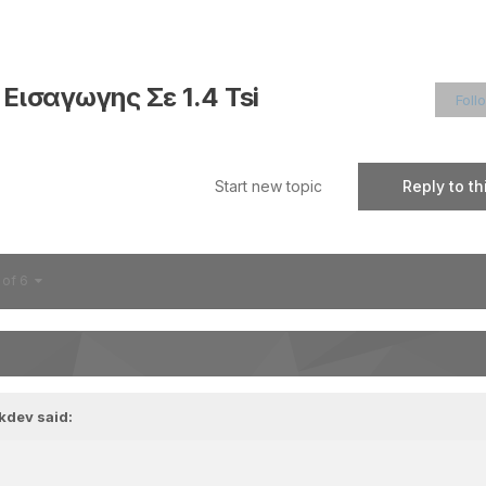
ισαγωγης Σε 1.4 Tsi
Foll
Start new topic
Reply to th
 of 6
ikdev
said: