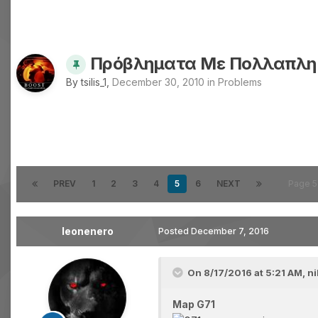
Πρόβληματα Με Πολλαπλη Ε
By
tsilis_1
,
December 30, 2010
in
Problems
PREV
1
2
3
4
5
6
NEXT
Page 5
leonenero
Posted
December 7, 2016
On 8/17/2016 at 5:21 AM,
n
Map G71