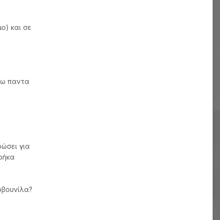
ο) και σε
άζω παντα
ρώσει για
βρήκα
ρβουνίλα?