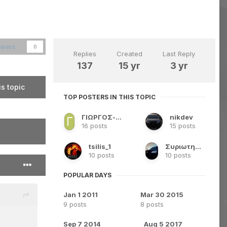
owers
0
Replies
Created
Last Reply
137
15 yr
3 yr
is topic
TOP POSTERS IN THIS TOPIC
ΓΙΩΡΓΟΣ-VAGARIOUS
nikdev
16 posts
15 posts
tsilis_1
Συριωτης Νικος
10 posts
10 posts
POPULAR DAYS
Jan 1 2011
Mar 30 2015
9 posts
8 posts
Sep 7 2014
Aug 5 2017