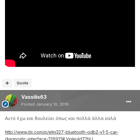
Quote
Vassilis63
Posted
January 10, 2016
Αυτό έχω και δουλεύει όπως και πολλά άλλα καλά
http://www.dx.com/p/elm327-bluetooth-odb2-v1-5-car-
diagnostic-interface-126921#.VpIeuld72hU