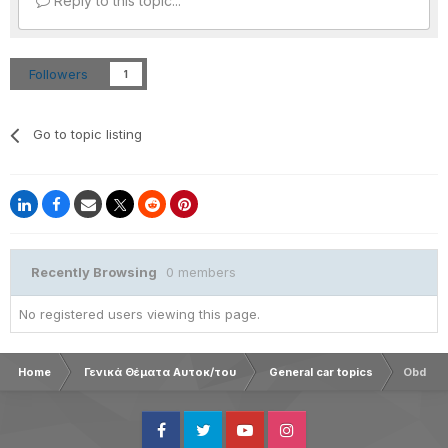
Reply to this topic...
Followers
1
Go to topic listing
Recently Browsing
0 members
No registered users viewing this page.
Home
Γενικά Θέματα Αυτοκ/του
General car topics
Obd Re
Facebook
Twitter
Youtube
Instagram