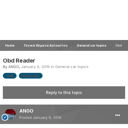
Home
Γενικά Θέματα Αυτοκ/του
General car topics
Obd Re
Obd Reader
By
ANGO
,
January 9, 2016
in
General car topics
Golf
Αξεσουάρ
Reply to this topic
ANGO
Posted
January 9, 2016