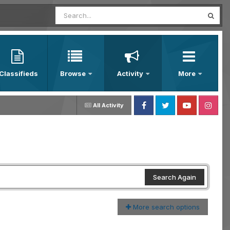
Classifieds
Browse
Activity
More
All Activity
Facebook
Twitter
Youtube
Instagram
Search Again
More search options