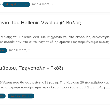
(and 4 more)
λίμνη πλαστήρα
όνια Του Hellenic Vwclub @ Βόλος
νια ζωής του Hellenic VWClub. 12 χρόνια γεμάτα εκδρομές, συναντήσ
ας εδραίωσαν στα αυτοκινητιστικά δρώμενα! Σας περιμένουμε όλους λ
(and 8 more)
ισα
μβρίου, Τεχνόπολη - Γκάζι
κδήλωση που θα σας μείνει αξέχαστη: Την Κυριακή 20 Δεκεμβρίου κα
 να αποχαιρετιστούμε πριν την έλευση του νέου έτους! Στον πολυχώρ
να
Weekly Day Out