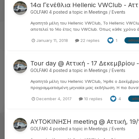
14α Γενέθλια Hellenic VWClub - Αττ
GOLFAKI 4
posted a topic in
Meetings / Events
Αγαπητά μέλη του Hellenic VWClub, Το Hellenic VWClu
αποτελεί το 14ο έτος του VWClub. Όπως κάθε χρόνο έτ
January 11, 2018
22 replies
1
αθήν
Tour day @ Αττική - 17 Δεκεμβρίου
GOLFAKI 4
posted a topic in
Meetings / Events
Αγαπητά μέλη του Hellenic VWClub, Ήρθε ο Δεκέμβριος
προγραμματισμένη μηνιαία μας εκδήλωση. Η πιο δυνατή 
December 4, 2017
10 replies
4
αθή
ΑΥΤΟΚΙΝΗΣΗ meeting @ Αττική, 19/1
GOLFAKI 4
posted a topic in
Meetings / Events