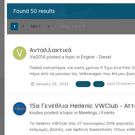
Found 50 results
1
2
NEXT
Page 1 of 2
Ανταλλακτικά
Vw2014
posted a topic in
Engine - Diesel
Παιδιά καλησπέρα, και καλή χρόνια !!! Έχω ένα Polo 
πέρα από τα μανισια της Volkswagen που θα μου βγουν
(and 13 more)
January 26, 2025
polo
tdi
15α Γενέθλια Hellenic VWClub - Αττι
kouliss
posted a topic in
Meetings / Events
Το Hellenic VWClub στις 27 Ιανουαρίου 2019 γιορτάζε
εκδρομές, βόλτες, και άφθονη διασκέδαση. Όπως κάθε