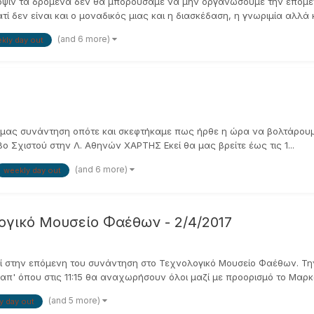
όψιν τα δρόμενα δεν θα μπορούσαμε να μην οργανώσουμε την επόμε
 δεν είναι και ο μοναδικός μιας και η διασκέδαση, η γνωριμία αλλά κα
(and 6 more)
kly day out
μας συνάντηση οπότε και σκεφτήκαμε πως ήρθε η ώρα να βολτάρουμε 
ο Σχιστού στην Λ. Αθηνών ΧΑΡΤΗΣ Εκεί θα μας βρείτε έως τις 1...
(and 6 more)
weekly day out
λογικό Μουσείο Φαέθων - 2/4/2017
 στην επόμενη του συνάντηση στο Τεχνολογικό Μουσείο Φαέθων. Την Κ
απ' όπου στις 11:15 θα αναχωρήσουν όλοι μαζί με προορισμό το Μαρκό
(and 5 more)
y day out