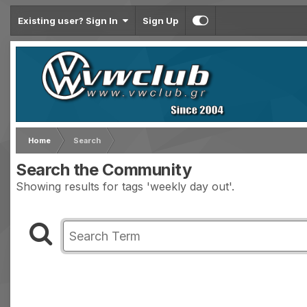
Existing user? Sign In
Sign Up
Home
Search
Search the Community
Showing results for tags 'weekly day out'.