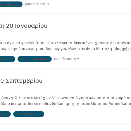
(and 5 more)
ekly day out
ή 20 Ιανουαρίου
Club έχει τα γενέθλιά του. Θα κλείσει τα δεκαπέντε χρόνια. Δεκαπέν
σουμε την έμπνευση του δημιουργού Κωνσταντίνου Κουταλή (doggy) με
(and 6 more)
day out
vwclub meetings
30 Σεπτεμβρίου
τική Λέσχη Φίλων και Κατόχων Volkswagen Οχημάτων μετά από καιρό 
υ Βόλου και μετά θα κατευθυνθούμε προς τη παραλία οπού θα πιούμε το
όλος
weekly day out