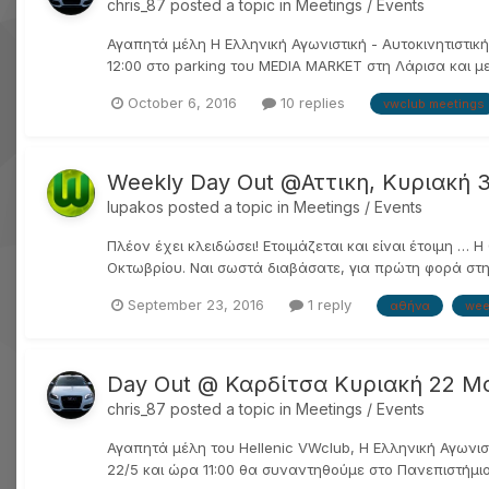
chris_87
posted a topic in
Meetings / Events
Αγαπητά μέλη Η Ελληνική Αγωνιστική - Αυτοκινητιστι
12:00 στο parking του MEDIA MARKET στη Λάρισα και μ
October 6, 2016
10 replies
vwclub meetings
Weekly Day Out @Αττικη, Κυριακή
lupakos
posted a topic in
Meetings / Events
Πλέον έχει κλειδώσει! Ετοιμάζεται και είναι έτοιμη 
Οκτωβρίου. Ναι σωστά διαβάσατε, για πρώτη φορά στην 
September 23, 2016
1 reply
αθήνα
wee
Day Out @ Καρδίτσα Κυριακή 22 Μ
chris_87
posted a topic in
Meetings / Events
Αγαπητά μέλη του Hellenic VWclub, Η Ελληνική Αγωνι
22/5 και ώρα 11:00 θα συναντηθούμε στο Πανεπιστήμιο 