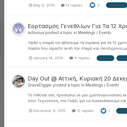
May 9, 2016
13 replies
3
καρδίτσα
Εορτασμός Γενεθλίων Για Τα 12 Χρ
activious
posted a topic in
Meetings / Events
'Ηρθε η στιγμή να σβήσουμε τα κεράκια για τα 12 χρό
παρέα που είμαστε αυτή την στιγμή και ταυτόχρονα μ
January 14, 2016
11 replies
Βόλος
Λάρ
Day Out @ Αττική, Κυριακή 20 Δεκε
GraveDigger
posted a topic in
Meetings / Events
Το VWclub σας προσκαλεί σε μια χριστουγεννιάτικη ε
στην Τεχνόπολη, στο Γκάζι, για να διασκεδάσουμε και
December 9, 2015
12 replies
1
Αθή