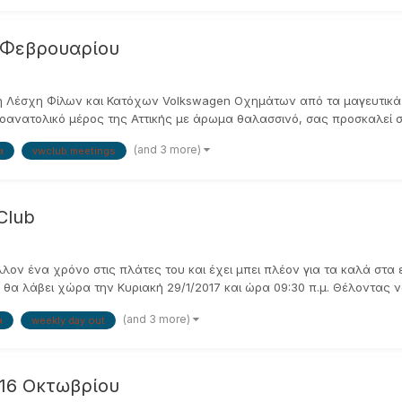
9 Φεβρουαρίου
ική Λέσχη Φίλων και Κατόχων Volkswagen Οχημάτων από τα μαγευτικά 
οανατολικό μέρος της Αττικής με άρωμα θαλασσινό, σας προσκαλεί σε
(and 3 more)
α
vwclub meetings
Club
ον ένα χρόνο στις πλάτες του και έχει μπει πλέον για τα καλά στα ε
θα λάβει χώρα την Κυριακή 29/1/2017 και ώρα 09:30 π.μ. Θέλοντας να
(and 3 more)
α
weekly day out
 16 Οκτωβρίου