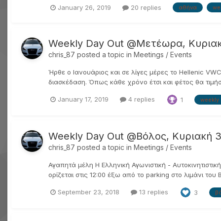
January 26, 2019
20 replies
αθήνα
we
Weekly Day Out @Μετέωρα, Κυριακ
chris_87
posted a topic in
Meetings / Events
Ήρθε ο Ιανουάριος και σε λίγες μέρες το Hellenic VW
διασκέδαση. Όπως κάθε χρόνο έτσι και φέτος θα τιμή
January 17, 2019
4 replies
1
weekly 
Weekly Day Out @Βόλος, Κυριακή 
chris_87
posted a topic in
Meetings / Events
Αγαπητά μέλη Η Ελληνι κή Αγωνι στική - Αυτοκινητισ
ορίζεται στις 12:00 έξω από το parking στο λιμάνι το
September 23, 2018
13 replies
3
β