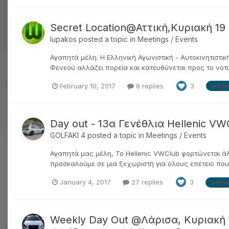
Secret Location@Αττική,Κυριακή 1
lupakos
posted a topic in
Meetings / Events
Αγαπητά μέλη. Η Ελληνική Αγωνιστική - Αυτοκινητιστ
Φενεού αλλάζει πορεία και κατευθύνεται προς το νοτι
February 10, 2017
8 replies
3
αθήν
Day out - 13α Γενέθλια Hellenic VW
GOLFAKI 4
posted a topic in
Meetings / Events
Αγαπητά μας μέλη, Το Hellenic VWClub φορτώνεται άλλ
προσκαλούμε σε μια ξεχωριστή για όλους επέτειο που 
January 4, 2017
27 replies
3
αθήν
Weekly Day Out @Λάρισα, Κυριακή