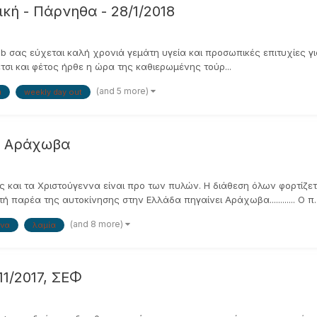
ική - Πάρνηθα - 28/1/2018
b σας εύχεται καλή χρονιά γεμάτη υγεία και προσωπικές επιτυχίες γι
σι και φέτος ήρθε η ώρα της καθιερωμένης τούρ...
(and 5 more)
α
weekly day out
 - Αράχωβα
 και τα Χριστούγεννα είναι προ των πυλών. Η διάθεση όλων φορτίζετα
παρέα της αυτοκίνησης στην Ελλάδα πηγαίνει Αράχωβα............ Ο π..
(and 8 more)
να
λαμία
1/2017, ΣΕΦ