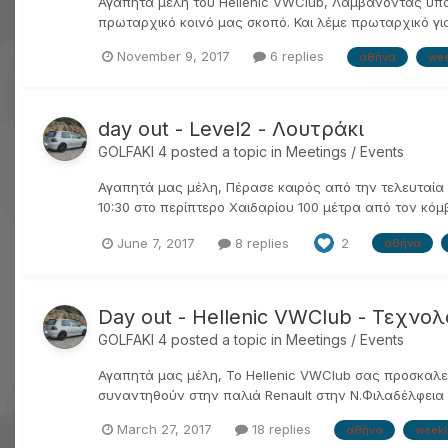
Αγαπητά μέλη του Hellenic VWClub, Λαμβάνοντας υπ
πρωταρχικό κοινό μας σκοπό. Και λέμε πρωταρχικό γιατί
November 9, 2017
6 replies
αθήνα
wee
day out - Level2 - Λουτράκι
GOLFAKI 4
posted a topic in
Meetings / Events
Αγαπητά μας μέλη, Πέρασε καιρός από την τελευταία 
10:30 στο περίπτερο Χαιδαρίου 100 μέτρα από τον κόμβ
June 7, 2017
8 replies
2
αθήνα
Day out - Hellenic VWClub - Τεχνο
GOLFAKI 4
posted a topic in
Meetings / Events
Αγαπητά μας μέλη, Το Hellenic VWClub σας προσκαλεί
συναντηθούν στην παλιά Renault στην Ν.Φιλαδέλφεια 
March 27, 2017
18 replies
αθήνα
weekl