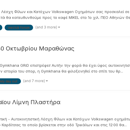
κή Λέσχη Φίλων και Κατόχων Volkswagen Οχημάτων σας προσκαλεί σε 
ετά θα κατευθυνθούμε προς το καφέ MIKEL στο 1ο χιλ. ΠΕΟ Αθηνών Θε
(and 3 more)
vwclub forum
 30 Οκτωβρίου Μαραθώνας
… Η Gymkhana GRiD επιστρέφει! Αυτήν την φορά θα έχει ύφος αυτοκινητ
ιστορία του σπορ, η Gymkhana θα φιλοξενηθεί στο σπίτι του θρ...
(and 7 more)
kly day out
αϊου Λίμνη Πλαστήρα
στική - Αυτοκινητιστική Λέσχη Φίλων και Κατόχων Volkswagen οχημά
Καρδίτσας το οποίο βρίσκεται στην οδό Τρικάλων και στις 12:00 θα...