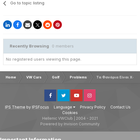
Go to topic listing
Recently Browsing
0 members
No registered users viewing this page.
Home
VW Cars
Golf
Problems
Τα Φανάρια Είναι Χαλ
Facebook
Twitter
Youtube
Instagram
IPS Theme
by
IPSFocus
Language
Privacy Policy
Contact Us
Cookies
Hellenic VWClub | 2004 - 2021
Powered by Invision Community
Important Information