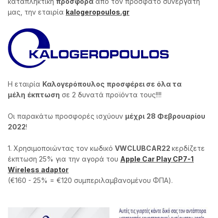
καταπληκτική
προσφορά
από τον πρόσφατο συνεργάτη
μας, την εταιρία
kalogeropoulos.gr
H εταιρία
Καλογερόπουλος
προσφέρει σε
όλα τα
μέλη
έκπτωση
σε 2 δυνατά προϊόντα τους!!!!
Οι παρακάτω προσφορές ισχύουν
μέχρι
28 Φεβρουαρίου
2022
!
1. Χρησιμοποιώντας τον κωδικό
VWCLUBCAR22
κερδίζετε
έκπτωση 25% για την αγορά του
Apple Car Play CP7-1
Wireless adaptor
(€160 - 25% = €120 συμπεριλαμβανομένου ΦΠΑ).