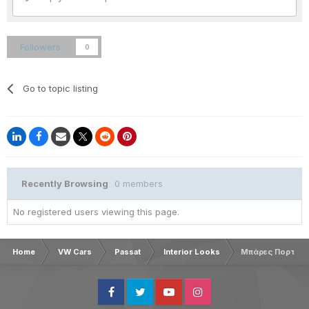
Followers
0
Go to topic listing
Recently Browsing
0 members
No registered users viewing this page.
Home
VW Cars
Passat
Interior Looks
Μπάρες Πορτ Μ
Facebook
Twitter
Youtube
Instagram