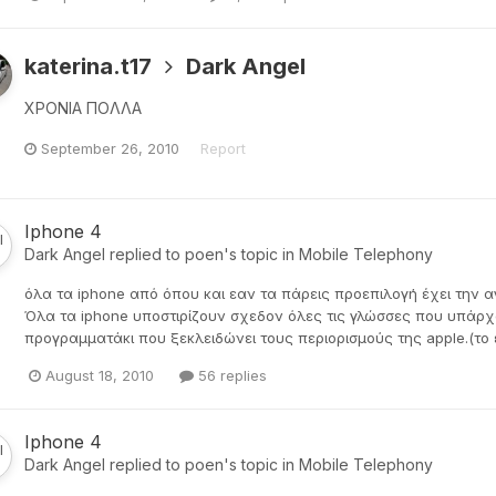
katerina.t17
Dark Angel
ΧΡΟΝΙΑ ΠΟΛΛΑ
September 26, 2010
Report
Iphone 4
Dark Angel
replied to
poen
's topic in
Mobile Telephony
όλα τα iphone από όπου και εαν τα πάρεις προεπιλογή έχει την α
Όλα τα iphone υποστιρίζουν σχεδον όλες τις γλώσσες που υπάρχου
προγραμματάκι που ξεκλειδώνει τους περιορισμούς της apple.(τ
August 18, 2010
56 replies
Iphone 4
Dark Angel
replied to
poen
's topic in
Mobile Telephony