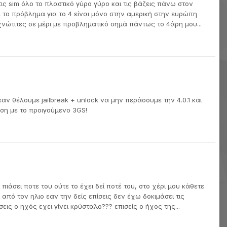
ς sim όλο το πλαστικό γύρο γύρο και τις βάζεις πάνω στον
το πρόβλημα για το 4 είναι μόνο στην αμερική στην ευρώπη
νώτιτες σε μέρι με προβληματικό σημά πάντως το 4άρη μου...
εαν θέλουμε jailbreak + unlock να μην περάσουμε την 4.0.1 και
έση με το προιγούμενο 3GS!
ι πιάσει ποτε του ούτε το έχει δεί ποτέ του, στο χέρι μου κάθετε
από τον ηλιο εαν την δείς επίσεις δεν έχω δοκιμάσει τις
ις ο ηχός εχει γίνει κρύσταλο??? επισείς ο ήχος της...