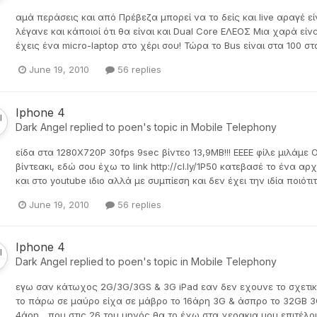
αμά περάσεις και από Πρέβεζα μπορεί να το δείς και live αραγέ 
λέγανε και κάποιοί ότι θα είναι και Dual Core ΕΛΕΟΣ Μια χαρά εί
έχεις ένα micro-laptop στο χέρι σου! Τώρα το Bus είναι στα 100 στ
June 19, 2010
56 replies
Iphone 4
Dark Angel
replied to
poen
's topic in
Mobile Telephony
είδα στα 1280Χ720Ρ 30fps 9sec βίντεο 13,9ΜΒ!!! ΕΕΕΕ φίλε μιλάμε
βίντεακι, εδώ σου έχω το link http://cl.ly/1P50 κατεβασέ το ένα αρχε
και στο youtube ιδιο αλλά με συμπίεση και δεν έχει την ιδία ποιό
June 19, 2010
56 replies
Iphone 4
Dark Angel
replied to
poen
's topic in
Mobile Telephony
εγω σαν κάτωχος 2G/3G/3GS & 3G iPad εαν δεν εχουνε το σχετικό 
το πάρω σε μαύρο είχα σε μάβρο το 16άρη 3G & άσπρο το 32GB 3
4άρη... που στις 26 του μηνός θα το έχω στα χερακια μου επιτέλους