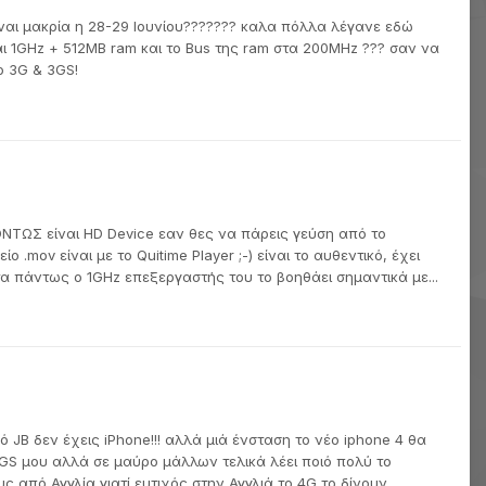
είναι μακρία η 28-29 Ιουνίου??????? καλα πόλλα λέγανε εδώ
ναι 1GHz + 512MB ram και το Bus της ram στα 200MHz ??? σαν να
ο 3G & 3GS!
 ΟΝΤΩΣ είναι HD Device εαν θες να πάρεις γεύση από το
ίο .mov είναι με το Quitime Player ;-) είναι το αυθεντικό, έχει
τιτα πάντως ο 1GHz επεξεργαστής του το βοηθάει σημαντικά με...
JB δεν έχεις iPhone!!! αλλά μιά ένσταση το νέο iphone 4 θα
GS μου αλλά σε μαύρο μάλλων τελικά λέει ποιό πολύ το
 από Αγγλία γιατί ευτιχός στην Αγγλιά το 4G το δίνουν...