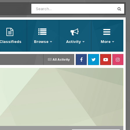
Classifieds
Browse
Activity
More
All Activity
Facebook
Twitter
Youtube
Instagram