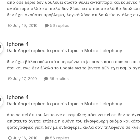
από όσε ξέρω δεν δουλεύει σωστά θελει αντάπτορα και κομένες τι
αντάπτορα αλλά και παλύ δεν ξέρω κατα πόσο καλά θα δουλεύει 
δεν έχει ακούστει πρόβλημα, λογικά λόγο οτι δουλεύουν άλες συχ
July 19, 2010
56 replies
Iphone 4
Dark Angel
replied to
poen
's topic in
Mobile Telephony
δεν έχω βάλει ακόμα κάτι περιμένω το jailbreak και ο comex είπε 
έτσι και εγώ δεν έβαλα το update για το βιντεο ΔΕΝ εχει καμία σχ
July 17, 2010
56 replies
Iphone 4
Dark Angel
replied to
poen
's topic in
Mobile Telephony
όποιος πεί ότι του λείπουνε οι καμπίλες πάει να πεί οτι δεν το έχε
απίστευτα άνετα! επίσεις η οθόνη του είναιφοβερή ακόμα και κάτο 
φωτογραφίες γιατί δεν με ενδιαφέρει, αλλα σαν τηλέφωνο σε κλείσε
July 16, 2010
56 replies