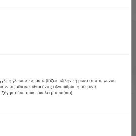
γγλικη γλώσσα και μετά βάζεις ελληνική μέσα από το μενου.
ν. το jailbreak είναι ένας αλγοριθμός η πές ένα
ο εξήγησα όσο ποιο εύκολα μπορούσα)