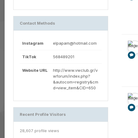
Contact Methods
Instagram
elpapam@hotmail.com
TikTok
568489201
Website URL
http://www.vwclub.gr/v
wforum/index.php?
&autocom=registry&cm
d=view_item&CID=650
Recent Profile Visitors
28,607 profile views