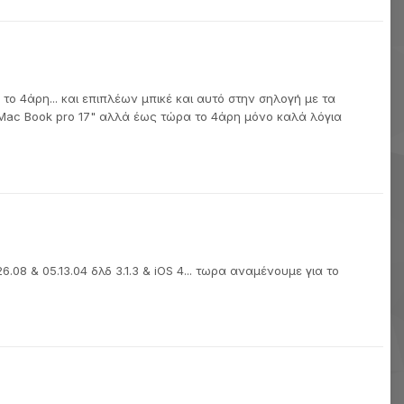
το 4άρη... και επιπλέων μπικέ και αυτό στην σηλογή με τα
7 Mac Book pro 17" αλλά έως τώρα το 4άρη μόνο καλά λόγια
.08 & 05.13.04 δλδ 3.1.3 & iOS 4... τωρα αναμένουμε για το