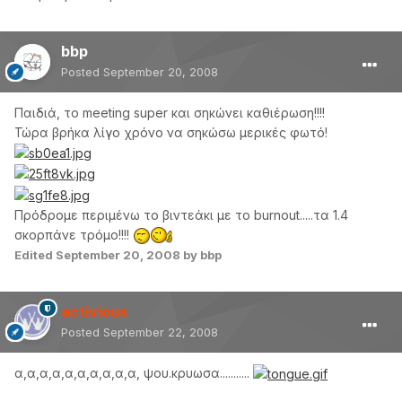
bbp
Posted
September 20, 2008
Παιδιά, το meeting super και σηκώνει καθιέρωση!!!!
Τώρα βρήκα λίγο χρόνο να σηκώσω μερικές φωτό!
Πρόδρομε περιμένω το βιντεάκι με το burnout.....τα 1.4
σκορπάνε τρόμο!!!!
Edited
September 20, 2008
by bbp
activious
Posted
September 22, 2008
α,α,α,α,α,α,α,α,α,α, ψου.κρυωσα...........