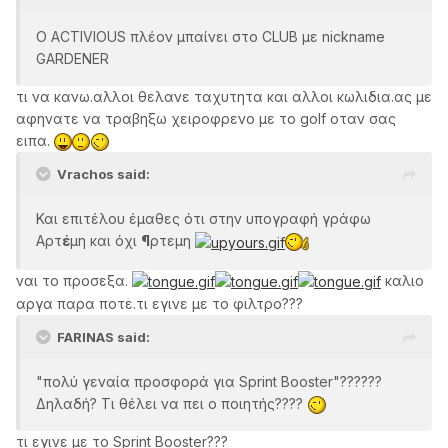
Ο ΑCTIVIOUS πλέον μπαίνει στο CLUB με nickname
GARDENER
τι να κανω.αλλοι θελανε ταχυτητα και αλλοι κωλιδια.ας με
αφηνατε να τραβηξω χειροφρενο με το golf οταν σας
ειπα.
Vrachos said:
Και επιτέλου έμαθες ότι στην υπογραφή γράφω
Αρτ
έ
μη και όχι
¶
ρτεμη
ναι το προσεξα.
καλιο
αργα παρα ποτε.τι εγινε με το φιλτρο???
FARINAS said:
"πολύ γεναία προσφορά για Sprint Booster"??????
Δηλαδή? Τι θέλει να πει ο ποιητής????
τι εγινε με το Sprint Booster???