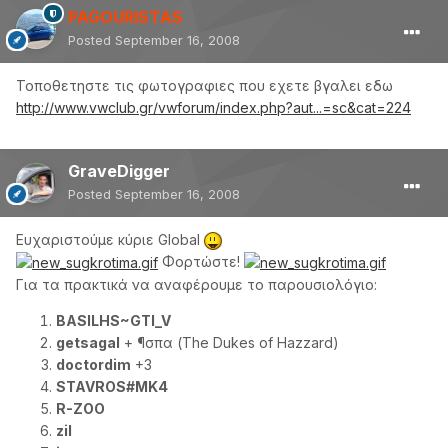
PAGOURISTAS
Posted
September 16, 2008
Τοποθετηστε τις φωτογραφιες που εχετε βγαλει εδω
http://www.vwclub.gr/vwforum/index.php?aut...=sc&cat=224
GraveDigger
Posted
September 16, 2008
Ευχαριστούμε κύριε Global
Φορτώστε!
Για τα πρακτικά να αναφέρουμε το παρουσιολόγιο:
BASILHS~GTI_V
getsagal
+ ¶σπα (The Dukes of Hazzard)
doctordim
+3
STAVROS#MK4
R-ZOO
zil