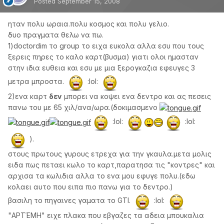
Posted
September 15, 2008
ηταν πολυ ωραια.πολυ κοσμος και πολυ γελιο.
δυο πραγματα θελω να πω.
1)doctordim το group το ειχα ευκολα αλλα εσυ που τους
ξερεις πηρες το καλο καρτ(βυσμα) γιατι ολοι ημασταν
στην ιδια ευθεια και εσυ με μια ξερογκαζια εφευγες 3
μετρα μπροστα.
:lol:
2)ενα καρτ
δεν
μπορει να κοψει ενα δεντρο και ας πεσεις
πανω του με 65 χιλ/ανα/ωρα.(δοκιμασμενο
:lol:
:lol:
).
στους πρωτους γυρους ετρεχα για την γκαυλα.μετα μολις
ειδα πως πεταει κωλο το καρτ,παρατησα τις "κοντρες" και
αρχισα τα κωλιδια αλλα το ενα μου εφυγε πολυ.(εδω
κολαει αυτο που ειπα πιο πανω για το δεντρο.)
βασιλη το πηγαινες γαματα το GTI.
:lol:
"ΑΡΤΈΜΗ" ειχε πλακα που εβγαζες τα αδεια μπουκαλια