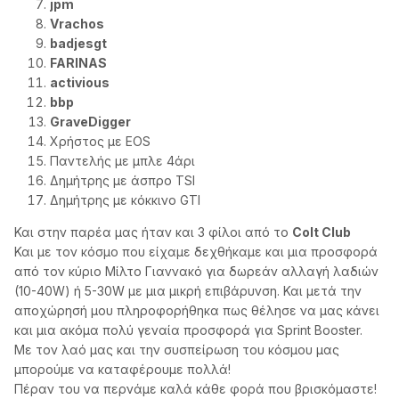
jpm
Vrachos
badjesgt
FARINAS
activious
bbp
GraveDigger
Χρήστος με EOS
Παντελής με μπλε 4άρι
Δημήτρης με άσπρο TSI
Δημήτρης με κόκκινο GTI
Και στην παρέα μας ήταν και 3 φίλοι από το
Colt Club
Και με τον κόσμο που είχαμε δεχθήκαμε και μια προσφορά
από τον κύριο Μίλτο Γιαννακό για δωρεάν αλλαγή λαδιών
(10-40W) ή 5-30W με μια μικρή επιβάρυνση. Και μετά την
αποχώρησή μου πληροφορήθηκα πως θέλησε να μας κάνει
και μια ακόμα πολύ γεναία προσφορά για Sprint Booster.
Με τον λαό μας και την συσπείρωση του κόσμου μας
μπορούμε να καταφέρουμε πολλά!
Πέραν του να περνάμε καλά κάθε φορά που βρισκόμαστε!