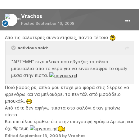
Vrachos
Posted
September 16, 2008
Από τις καλύτερες συνναντήσεις, πάντα τέτοια
activious said:
"ΑΡΤΈΜΗ" ειχε πλακα που εβγαζες τα αδεια
μπουκαλια απο το νερο για να ειναι ελαφρυ το αμαξι
μεσα στην πιστα.
Ποιό βάρος ρε, απλά μου έτυχε μια φορά στις Σέρρες να
φρενάρω και να μπλοκάρει το πεντάλ από μισοάδειο
μπουκάλι
Από τότε δεν αφήνω τίποτα στο σαλόνι όταν μπαίνω
πίστα.
Και επιτέλου έμαθες ότι στην υπογραφή γράφω Αρτ
έ
μη και
όχι
¶
ρτεμη
Edited
September 16, 2008
by Vrachos