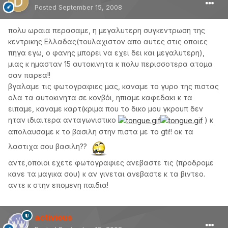
Posted
September 15, 2008
πολυ ωραια περασαμε, η μεγαλυτερη συγκεντρωση της
κεντρικης Ελλαδας(τουλαχιστον απο αυτες στις οποιες
πηγα εγω, ο φανης μπορει να εχει δει και μεγαλυτερη),
μιας κ ημασταν 15 αυτοκινητα κ πολυ περισσοτερα ατομα
σαν παρεα!!
βγαλαμε τις φωτογραφιες μας, καναμε το γυρο της πιστας
ολα τα αυτοκινητα σε κονβόι, ηπιαμε καφεδακι κ τα
ειπαμε, καναμε καρτ(κριμα που το δικο μου γκρουπ δεν
ηταν ιδιαιτερα ανταγωνιστικο
) κ
απολαυσαμε κ το βασιλη στην πιστα με το gti!! οκ τα
λαστιχα σου βασιλη??
αντε,οποιοι εχετε φωτογραφιες ανεβαστε τις (προδρομε
κανε τα μαγικα σου) κ αν γινεται ανεβαστε κ τα βιντεο.
αντε κ στην επομενη παιδια!
activious