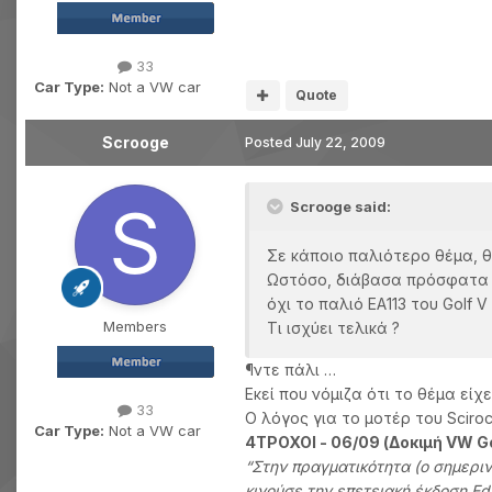
33
Car Type:
Not a VW car
Quote
Scrooge
Posted
July 22, 2009
Scrooge said:
Σε κάποιο παλιότερο θέμα, θυ
Ωστόσο, διάβασα πρόσφατα σε 
όχι το παλιό ΕΑ113 του Golf V 
Members
Τι ισχύει τελικά ?
¶ντε πάλι …
Εκεί που νόμιζα ότι το θέμα εί
33
Ο λόγος για το μοτέρ του Sciroc
Car Type:
Not a VW car
4ΤΡΟΧΟΙ - 06/09 (Δοκιμή VW Go
“Στην πραγματικότητα (ο σημεριν
κινούσε την επετειακή έκδοση Edi