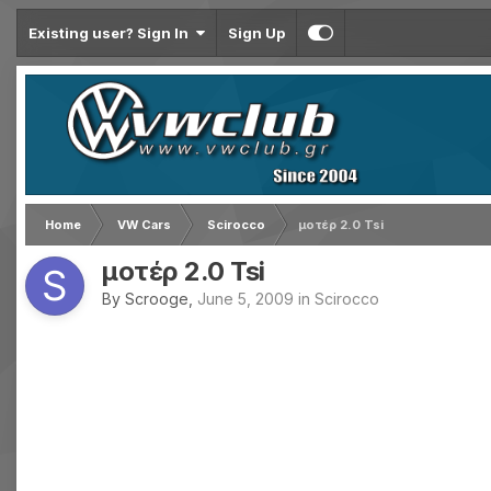
Existing user? Sign In
Sign Up
Home
VW Cars
Scirocco
μοτέρ 2.0 Tsi
μοτέρ 2.0 Tsi
By
Scrooge
,
June 5, 2009
in
Scirocco