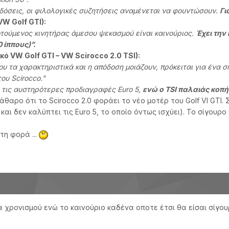
οδόσεις, οι φιλολογικές συζητήσεις αναμένεται να φουντώσουν.
Γι
W Golf GTI):
τούμενος κινητήρας άμεσου ψεκασμού είναι καινούριος.
Έχει την
 ίππους)”.
κό VW Golf GTI – VW Scirocco 2.0 TSI):
ου τα χαρακτηριστικά και η απόδοση μοιάζουν, πρόκειται για ένα σ
ου Scirocco.”
ι τις αυστηρότερες προδιαγραφές Euro 5,
ενώ ο TSI παλαιάς κοπής
αρο ότι το Scirocco 2.0 φοράει το νέο μοτέρ του Golf VI GTI. 
και δεν καλύπτει τις Euro 5, το οποίο όντως ισχύει). Το σίγουρο
τη φορά ...
α χρονισμού ενώ το καινούριο καδένα οποτε έτσι θα είσαι σίγου