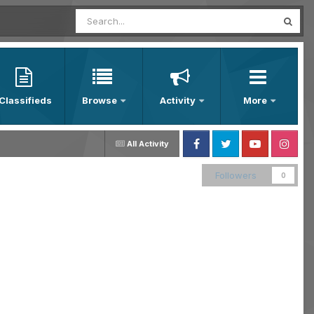
Classifieds
Browse
Activity
More
All Activity
Facebook
Twitter
Youtube
Instagram
Followers
0