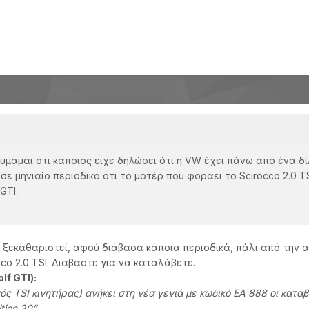
μάμαι ότι κάποιος είχε δηλώσει ότι η VW έχει πάνω από ένα δίλ
μηνιαίο περιοδικό ότι το μοτέρ που φοράει το Scirocco 2.0 TSI 
GTI.
χε ξεκαθαριστεί, αφού διάβασα κάποια περιοδικά, πάλι από την 
co 2.0 TSI. Διαβάστε για να καταλάβετε.
lf GTI):
ός TSI κινητήρας) ανήκει στη νέα γενιά με κωδικό ΕΑ 888 οι κατα
tion 30”.