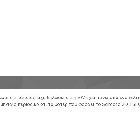
μαι ότι κάποιος είχε δηλώσει ότι η VW έχει πάνω από ένα δίλιτ
ιαίο περιοδικό ότι το μοτέρ που φοράει το Scirocco 2.0 TSI είν