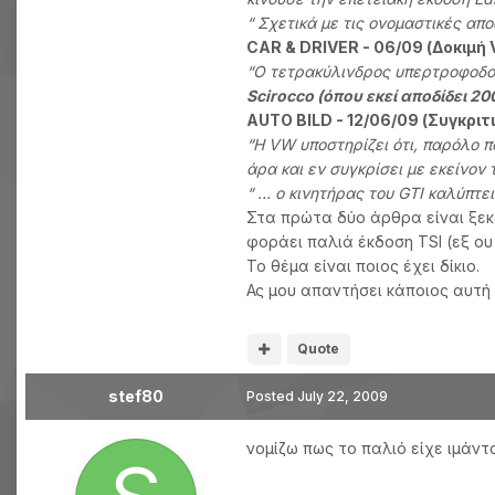
“ Σχετικά με τις ονομαστικές απ
CAR & DRIVER - 06/09 (Δοκιμή V
“Ο τετρακύλινδρος υπερτροφοδο
Scirocco (όπου εκεί αποδίδει 200
AUTO BILD - 12/06/09 (Συγκριτι
“Η VW υποστηρίζει ότι, παρόλο π
άρα και εν συγκρίσει με εκείνον τ
“ … ο κινητήρας του GTI καλύπτε
Στα πρώτα δύο άρθρα είναι ξεκάθ
φοράει παλιά έκδοση TSI (εξ ου 
Το θέμα είναι ποιος έχει δίκιο.
Ας μου απαντήσει κάποιος αυτή 
Quote
stef80
Posted
July 22, 2009
νομίζω πως το παλιό είχε ιμάντ