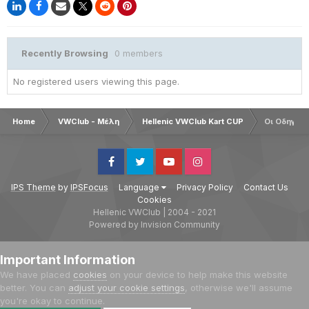
Recently Browsing
0 members
No registered users viewing this page.
Home
VWClub - Μέλη
Hellenic VWClub Kart CUP
Οι Οδηγοί
Facebook
Twitter
Youtube
Instagram
IPS Theme
by
IPSFocus
Language
Privacy Policy
Contact Us
Cookies
Hellenic VWClub | 2004 - 2021
Powered by Invision Community
Important Information
We have placed
cookies
on your device to help make this website
better. You can
adjust your cookie settings
, otherwise we'll assume
you're okay to continue.