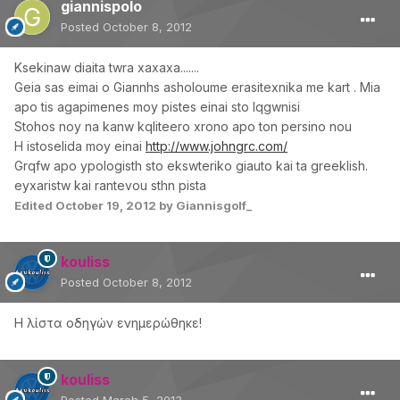
giannispolo
Posted
October 8, 2012
Ksekinaw diaita twra xaxaxa.......
Geia sas eimai o Giannhs asholoume erasitexnika me kart . Mia
apo tis agapimenes moy pistes einai sto lqgwnisi
Stohos noy na kanw kqliteero xrono apo ton persino nou
H istoselida moy einai
http://www.johngrc.com/
Grqfw apo ypologisth sto ekswteriko giauto kai ta greeklish.
eyxaristw kai rantevou sthn pista
Edited
October 19, 2012
by Giannisgolf_
kouliss
Posted
October 8, 2012
Η λίστα οδηγών ενημερώθηκε!
kouliss
Posted
March 5, 2013