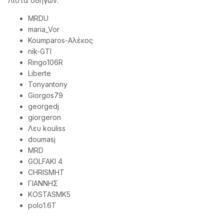
Λίστα οδηγών:
MRDU
maria_Vor
Koumparos-Αλέκος
nik-GTI
Ringo106R
Liberte
Tonyantony
Giorgos79
georgedj
giorgeron
Λευ kouliss
doumasj
MRD
GOLFAKI 4
CHRISMHT
ΓΙΑΝΝΗΣ
KOSTASMK5
polo1.6T