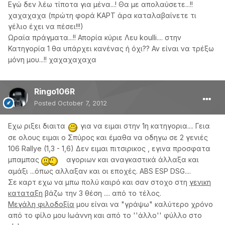
Εγώ δεν λέω τίποτα για μένα...! Θα με απολαύσετε...!!
χαχαχαχα (πρώτη φορά ΚΑΡΤ άρα καταλαβαίνετε τι
γέλιο έχει να πέσει!!!)
Ωραία πράγματα...!! Απορία κύριε Λευ koulli.... στην
Κατηγορία 1 θα υπάρχει κανένας ή όχι?? Αν είναι να τρέξω
μόνη μου...!! χαχαχαχαχα
Ringo106R
Posted
October 7, 2012
Εχω ριξει διαιτα
για να ειμαι στην 1η κατηγορια.... Γεια
σε ολους ειμαι ο Σπύρος και έμαθα να οδηγω σε 2 γενιές
106 Rallye (1,3 - 1,6) Δεν ειμαι πιτσιρικος , εγινα προσφατα
μπαμπας
αγοριων και αναγκαστικά άλλαξα και
αμάξι ...όπως αλλαξαν και οι εποχές. ΑΒS ESP DSG....
Σε καρτ εχω να μπω πολύ καιρό και σαν στοχο στη
γενικη
καταταξη
βάζω την 3 θέση .... από το τέλος.
Μεγάλη φιλοδοξία
μου είναι να "γράψω" καλύτερο χρόνο
από το φίλο μου Ιωάννη και από το ''άλλο'' φύλλο στο