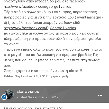
αναρτηθούν στην ιστοσελίδα μου στο facebook:
http://www.facebook.com/george.livanios
Πέρα από το αγωνιστικό μου παλμαρές, περισσότερες
πληροφορίες για μένα κ την εργασία μου ( event manager -
dj ), τα μέλη του forum μπορούν να δουν εδώ:
http://www.facebook.com/Dj.George.Livanios
πατώντας like μεγαλώνοντας τη παρέα μας κ με συνεχή
πληροφόρηση για προσφορές αλλά κ ενημέρωση για όλα
τα event.
Περιμένω επίσης όλα τα μέλη του vwclub για καφέ ή ποτό
στο μαγαζί που παίζω μουσική για όμορφες βραδιές.Τις
μέρες που δουλέυω μπορείτε να τις βλέπετε στη σελίδα
μου.
Σας ευχαριστώ κ σας περιμένω .....στη πίστα !!!
Edited
September 23, 2012
by georgedj
skaraviaios
Posted
September 28, 2012
Όλοι οι γρήγοροι μαζευτήκατε εδώ...