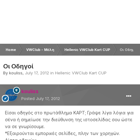
Home
VWClub - Μέλη
Hellenic VWClub Kart CUP
Οι Οδηγοί
Οι Οδηγοί
By
kouliss
,
July 17, 2012
in
Hellenic VWClub Kart CUP
kouliss
Posted
July 17, 2012
Είσαι οδηγός στο πρωτάθλημα ΚΑΡΤ; Γράψε λίγα λόγια για
σένα ή σημείωσε την διεύθυνση της ιστοσελίδας σου ώστε
να σε γνωρίσουμε.
*Εξαιρούνται εμπορικές σελίδες, πλην των χορηγών.