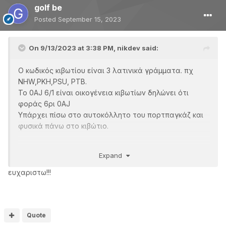
golf be
Posted
September 15, 2023
On 9/13/2023 at 3:38 PM,
nikdev
said:
Ο κωδικός κιβωτίου είναι 3 λατινικά γράμματα. πχ
NHW,PKH,PSU, PTB.
Το 0AJ 6/1 είναι οικογένεια κιβωτίων δηλώνει ότι
φοράς 6ρι 0AJ
Υπάρχει πίσω στο αυτοκόλλητο του πορτπαγκάζ και
φυσικά πάνω στο κιβώτιο.
Πιθανότατα φοράς ένα από τα 6άρια MQ200:
Expand
MYF,PRL,REK,RGN,RKC
Και σε MQ250: NBJ,PTW,QSZ
ευχαριστω!!!
Ότι και να λέμε, πρέπει να πας αλλού να στο ψάξουν
σωστά. Ήθελα να σου δείξω ότι ο επιλογέας και οι
ντίζες είναι ξεχωριστές και όχι φυσικά με το κιβώτιο.
Quote