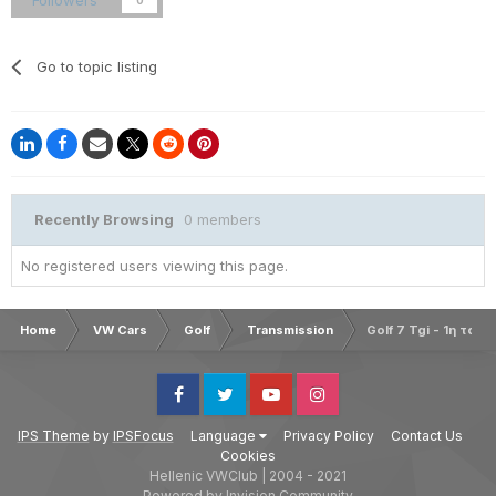
Go to topic listing
Recently Browsing
0 members
No registered users viewing this page.
Home
VW Cars
Golf
Transmission
Golf 7 Tgi - 1η ταχ
Facebook
Twitter
Youtube
Instagram
IPS Theme
by
IPSFocus
Language
Privacy Policy
Contact Us
Cookies
Hellenic VWClub | 2004 - 2021
Powered by Invision Community