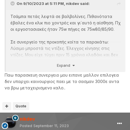
On 9/10/2023 at 5:11 PM,
nikdev
said:
Τσάμπα πετάς λεφτά σε βαλβολίνες. Πιθανότατα
έβαλες ένα κλικ πιο χοντρές και γι΄αυτό η αίσθηση. Πχ
οι εργοστασιακές ήταν 75w πήγες σε 75w80/85/90.
Σε συνεργείο της προκοπής κοίτα τα παρακάτω:
Λύσιμο μπροστά τις ντίζες. Έλεγχος κίνησης στις
ντίζες. Μου είχε τύχει πριν 15 χρόνια κλαδάκι και δεν
έμπαινε η 2α. Ρύθμιση ντιζών και μοχλικού.
Expand
Χειροκίνητα με τα μοχλικά αλλάζουν από μπροστά
Παω παρασκευη συνεργειο μου ειπανε μαλλον επιλογεα
εσύ πατάς συμπλέκτη στις αλλαγές. Έλεγχος και στις
δεν υπαρχει καινουργιος παει με το σασμαν 3000ε αντα
τρόμπες του συμπλέκτη.
να βρω μεταχειρισμενο καλο..
Αν αλλάζει κανονικά κοιτάνε την κίνηση και
ευθυγράμμιση στις ντίζες μετά τον επιλογέα. Άνοιγμα
και κοίταγμα όχι υποθέσεις. Συνήθως τα πλαστικά
Quote
μέσα φαγώνονται.
nikdev
Δηλαδή αν μαγκώνει στην 1η που λες η σειρά είναι
έλεγχος, ντίζες, μοχλικό, επιλογέας, κιβώτιο (πχ
Posted
September 11, 2023