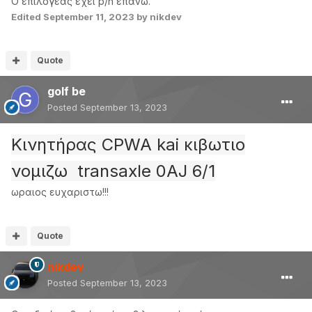
Ο επιλογέας έχει p/n επάνω.
Edited
September 11, 2023
by nikdev
Quote
golf be
Posted
September 13, 2023
Κινητήρας CPWA kai κιβωτιο
νομιζω transaxle 0AJ 6/1
ωραιος ευχαριστω!!!
Quote
nikdev
Posted
September 13, 2023