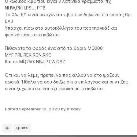
Ο κωδικός κιβωτίου είναι 3 λατινικά γράμματα. πχ
NHW,PKH,PSU, PTB.
Το 0AJ 6/1 είναι οικογένεια κιβωτίων δηλώνει ότι φοράς 6ρι
0AJ
Υπάρχει πίσω στο αυτοκόλλητο του πορτπαγκάζ και
φυσικά πάνω στο κιβώτιο.
Πιθανότατα φοράς ένα από τα 6άρια MQ200:
MYF,PRL,REK,RGN,RKC
Και σε MQ250: NBJ,PTW,QSZ
Ότι και να λέμε, πρέπει να πας αλλού να στο ψάξουν
σωστά. Ήθελα να σου δείξω ότι ο επιλογέας και οι ντίζες
είναι ξεχωριστές και όχι φυσικά με το κιβώτιο.
Edited
September 13, 2023
by nikdev
Quote