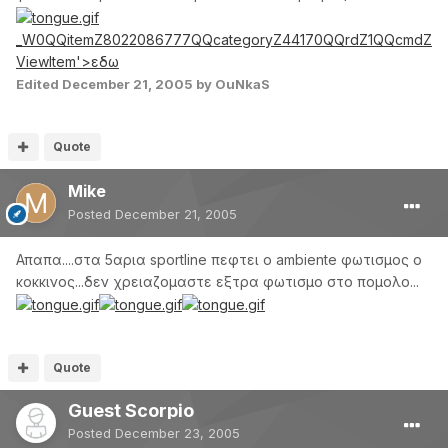
_W0QQitemZ8022086777QQcategoryZ44170QQrdZ1QQcmdZ
ViewItem'>εδω
Edited
December 21, 2005
by OuNkaS
Quote
Mike
Posted
December 21, 2005
Απαπα....στα 5αρια sportline πεφτει ο ambiente φωτισμος ο
κοκκινος...δεν χρειαζομαστε εξτρα φωτισμο στο πομολο...
Quote
Guest Scorpio
Posted
December 23, 2005