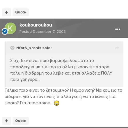
Quote
koukouroukou
Posted
December 7, 2005
NforN_xronis said:
3.οχι δεν ειναι ποιο βαρυς.ψιιιλοσωστο το
παραδειγμα με τιν πορτα αλλα μικραινει παααρα
πολυ η διαδρομη του λεβιε και ετσι αλλαζεις ΠΟΛΥ
ποιο γρηγορα...
Τελικα ποιο ειναι το ζητουμενο? Η εμφανιση? Να κοψεις το
σιδερακι για να κοντινεις τι αλλαγες ή να το κανεις πιο
ωραιο? Για αποφασισε...
Quote