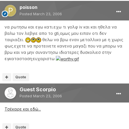
poisson
Posted
March 23, 2006
να ρωτησω και εγω κατι.εχω τι γολφ iv και και ηθελα να
βαλω τον λεβγιε απο το gti,ομως μου ειπαν οτι δεν
ταιριαζει.
θελω να βρω εναν μεταλλικο με η χωρις
φως.εχετε να προτεινετε κανενα μαγαζι που να μπορω να
βρω και να μην συναντησω ιδιατερες δυσκολιεσ στην
εγκατασταση;ευχαριστω
Quote
Guest Scorpio
Posted
March 23, 2006
Τσέκαρε και εδώ...
Quote