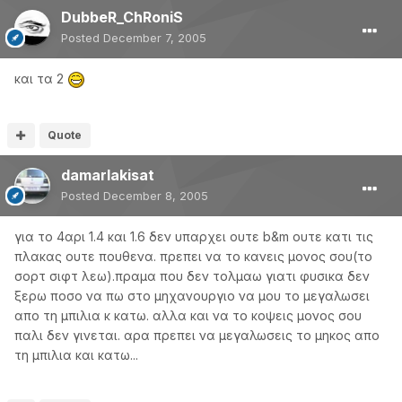
DubbeR_ChRoniS
Posted
December 7, 2005
και τα 2
Quote
damarlakisat
Posted
December 8, 2005
για το 4αρι 1.4 και 1.6 δεν υπαρχει ουτε b&m ουτε κατι τις
πλακας ουτε πουθενα. πρεπει να το κανεις μονος σου(το
σορτ σιφτ λεω).πραμα που δεν τολμαω γιατι φυσικα δεν
ξερω ποσο να πω στο μηχανουργιο να μου το μεγαλωσει
απο τη μπιλια κ κατω. αλλα και να το κοψεις μονος σου
παλι δεν γινεται. αρα πρεπει να μεγαλωσεις το μηκος απο
τη μπιλια και κατω...