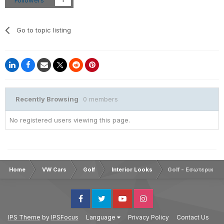
Go to topic listing
Recently Browsing
0 members
No registered users viewing this page.
Home
VW Cars
Golf
Interior Looks
Golf - Εσωτερική Ε
Facebook
Twitter
Youtube
Instagram
IPS Theme
by
IPSFocus
Language
Privacy Policy
Contact Us