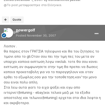
@Το post μεταφραστηκε στα Ελληνικα.
Quote
powergolf
Posted
November 30, 2007
Λοιπον .
θα παρεις στον ΓΡΑΤΣΙΑ τηλεφωνο και θα του ζητησεις το
τιμονι απο το gti.Οταν σου πει την τιμη πες του μετα αν
υπαρχει καποια εκπτωση λογω vwclub. τοτε θα σου κανει
εκπτωση..αν συμφωνησετε στην τιμη θα πρεπει να δωσεις
καποια προκαταβολη για να το παραγγηλουν και οταν
ερθει το εξωφλας.οσο για την τοποθετηση καν'την μονο
σου ειναι πολυ απλη.
Στα λεω αυτα γιατι το ειχα ψαξει και εγω απο
ιντερνετ(tmtuning - ebay)και τελικα μαζι με τα εξοδα
αποστολης και τελωνιο(tmtuning) ερχεται στα ιδια λεφτα η
και ακριβοτερα.