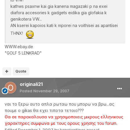
kathws psaxnw kai gia kanena magazaki p na exei
diafora accesories k gadgets eidika gia glofakia k
genikotera VW...
AN kserei kapoios kati k mporei na voithisei as apantisei
THNX!
WWW.ebay.de
"GOLF 5 LENKRAD"
Quote
originali21
Posted
November 29, 2007
ναι το ξερω αυτο απλα ρωταω που μπορω να βρω...ας
πουμε ο gikas θα εχει τιποτα τετοιο???
Θα σε παρακαλουσα να χρησιμοποιεις μικρους ελληνικους
χαρακτηρες συμφωνα με τους ορους χρησης του forum.
Edited
December 1, 2007
by konstantinos passat