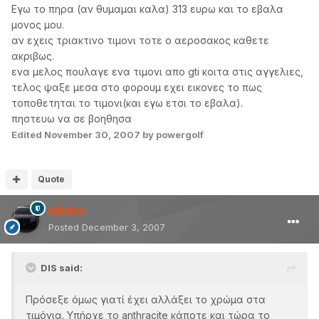
Εγω το πηρα (αν θυμαμαι καλα) 313 ευρω και το εβαλα
μονος μου.
αν εχεις τριακτινο τιμονι τοτε ο αεροσακος καθετε
ακριβως.
ενα μελος πουλαγε ενα τιμονι απο gti κοιτα στις αγγελιες,
τελος ψαξε μεσα στο φορουμ εχει εικονες το πως
τοποθετηται το τιμονι(και εγω ετσι το εβαλα).
πηστευω να σε βοηθησα
Edited
November 30, 2007
by powergolf
Quote
nikdev
Posted
December 3, 2007
DIS said:
Πρόσεξε όμως γιατί έχει αλλάξει το χρώμα στα
τιμόνια. Υπήρχε το anthracite κάποτε και τώρα το