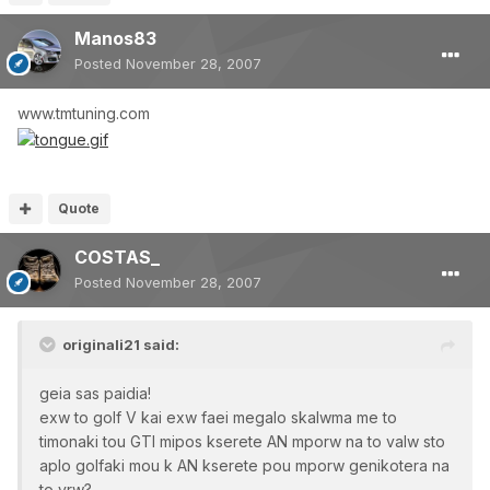
Manos83
Posted
November 28, 2007
www.tmtuning.com
Quote
COSTAS_
Posted
November 28, 2007
originali21 said:
geia sas paidia!
exw to golf V kai exw faei megalo skalwma me to
timonaki tou GTI mipos kserete AN mporw na to valw sto
aplo golfaki mou k AN kserete pou mporw genikotera na
to vrw?