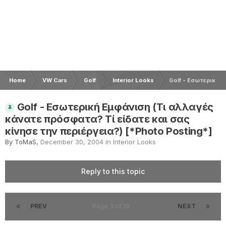
Home
VW Cars
Golf
Interior Looks
Golf - Εσωτερική Ε
Golf - Εσωτερική Εμφάνιση (Τι αλλαγές
κάνατε πρόσφατα? Τί είδατε και σας
κίνησε την περιέργεια?) [*Photo Posting*]
By
ToMaS
,
December 30, 2004
in
Interior Looks
Reply to this topic
PREV
Page 3 of 19
NEXT