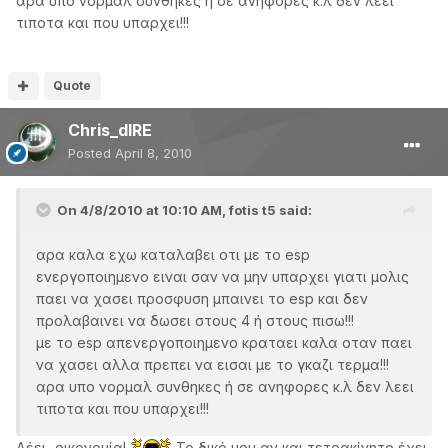
αρα υπο νορμαλ συνθηκες ή σε ανηφορες κ.λ δεν λεει
τιποτα και που υπαρχει!!!
Quote
Chris_dIRE
Posted
April 8, 2010
On 4/8/2010 at 10:10 AM, fotis t5 said:
αρα καλα εχω καταλαβει οτι με το esp
ενεργοποιημενο ειναι σαν να μην υπαρχει γιατι μολις
παει να χασει προσφυση μπαινει το esp και δεν
προλαβαινει να δωσει στους 4 ή στους πισω!!!
με το esp απενεργοποιημενο κραταει καλα οταν παει
να χασει αλλα πρεπει να εισαι με το γκαζι τερμα!!!
αρα υπο νορμαλ συνθηκες ή σε ανηφορες κ.λ δεν λεει
τιποτα και που υπαρχει!!!