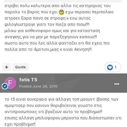
στριβει πολυ καλυτερα απο αλλα τις κατηγοριας του
παρολο το βαρος που εχει
εχω περασει περιπολικο
σιτροεν ξαρα πανο σε στροφη κ ενω αυτος
ψιλογλυστραγε γιατι τον πιεζα απο πισω!!!!
μιλαω για ασθενοφορο ομως και για κατασταση
αναγκης,για να μην με παρεξηγησουν καποιοι!!!
σωστο αυτο που λες αλλα φανταζει οτι θα εχεις πιο
πολλα απο το 4μοτιον,μιας κ ειναι 4κινηση!!!
Quote
1
fotis T5
Posted
June 28, 2010
το τ5 ειναι συνεργειο για αλλαγη τοπ μαουντ (βασης των
αμορτισερ που κανουν θορυβο)ειναι γνωστο στις
αντιπροσωποιες οτι βγαζουν αυτο το προβλημα!!!
επισης αλλαγη μπιλιοφορου μπροστα που διαπιστωσαν οτι
εχει προβλημα!!