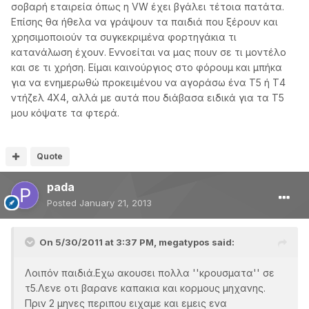
σοβαρή εταιρεία όπως η VW έχει βγάλει τέτοια πατάτα.
Επίσης θα ήθελα να γράψουν τα παιδιά που ξέρουν και
χρησιμοποιούν τα συγκεκριμένα φορτηγάκια τι
κατανάλωση έχουν. Εννοείται να μας πουν σε τι μοντέλο
και σε τι χρήση. Είμαι καινούργιος στο φόρουμ και μπήκα
για να ενημερωθώ προκειμένου να αγοράσω ένα Τ5 ή Τ4
ντήζελ 4Χ4, αλλά με αυτά που διάβασα ειδικά για τα Τ5
μου κόψατε τα φτερά.
Quote
pada
Posted
January 21, 2013
On 5/30/2011 at 3:37 PM, megatypos said:
Λοιπόν παιδιά.Εχω ακουσει πολλα ''κρουσματα'' σε
τ5.Λενε οτι βαρανε καπακια και κορμους μηχανης.
Πριν 2 μηνες περιπου ειχαμε και εμεις ενα