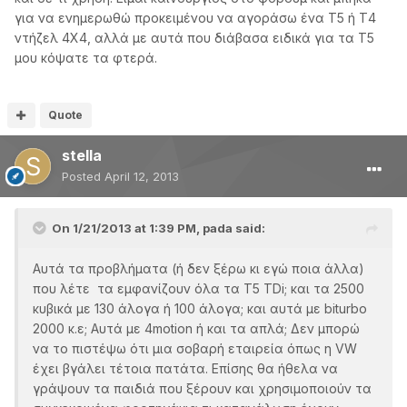
για να ενημερωθώ προκειμένου να αγοράσω ένα Τ5 ή Τ4
ντήζελ 4Χ4, αλλά με αυτά που διάβασα ειδικά για τα Τ5
μου κόψατε τα φτερά.
Quote
stella
Posted
April 12, 2013
On 1/21/2013 at 1:39 PM, pada said:
Αυτά τα προβλήματα (ή δεν ξέρω κι εγώ ποια άλλα)
που λέτε τα εμφανίζουν όλα τα Τ5 TDi; και τα 2500
κυβικά με 130 άλογα ή 100 άλογα; και αυτά με biturbo
2000 κ.ε; Αυτά με 4motion ή και τα απλά; Δεν μπορώ
να το πιστέψω ότι μια σοβαρή εταιρεία όπως η VW
έχει βγάλει τέτοια πατάτα. Επίσης θα ήθελα να
γράψουν τα παιδιά που ξέρουν και χρησιμοποιούν τα