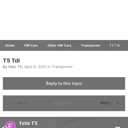
Home
VW Cars
Other VW Cars
Transporter
Τ5 Tdi
Τ5 Tdi
By
fotis T5
,
April 6, 2010
in
Transporter
Reply to this topic
PREV
Page 1 of 2
NEXT
fotis T5