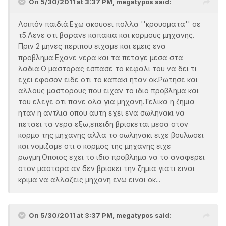
On 5/30/2011 at 3:37 PM, megatypos said:
Λοιπόν παιδιά.Εχω ακουσει πολλα ''κρουσματα'' σε
τ5.Λενε οτι βαρανε καπακια και κορμους μηχανης.
Πριν 2 μηνες περιπου ειχαμε και εμεις ενα
προβλημα.Εχανε νερα και τα πεταγε μεσα στα
λαδια.Ο μαστορας εσπασε το κεφαλι του να δει τι
εχει εφοσον ειδε οτι το καπακι ηταν οκ.Ρωτησε και
αλλους μαστορους που ειχαν το ιδιο προβλημα και
του ελεγε οτι πανε ολα για μηχανη.Τελικα η ζημια
ηταν η αντλια οπου αυτη εχει ενα σωληνακι να
πεταει τα νερα εξω,επειδη βρισκεται μεσα στον
κορμο της μηχανης αλλα το σωληνακι ειχε βουλωσει
και νομιζαμε οτι ο κορμος της μηχανης ειχε
ρωγμη.Οποιος εχει το ιδιο προβλημα να το αναφερει
στον μαστορα αν δεν βρισκει την ζημια γιατι ειναι
κριμα να αλλαζεις μηχανη ενω ειναι οκ...
On 5/30/2011 at 3:37 PM, megatypos said: