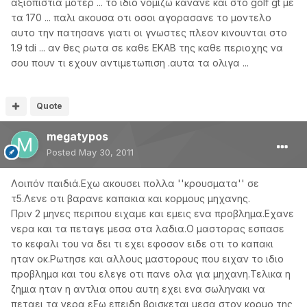
αξιοπιστια μοτερ ... το ιδιο νομιζω κανανε και στο golf gt με
τα 170 ... παλι ακουσα οτι οσοι αγορασανε το μοντελο
αυτο την πατησανε γιατι οι γνωστες πλεον κινουνται στο
1.9 tdi ... αν θες ρωτα σε καθε ΕΚΑΒ της καθε περιοχης να
σου πουν τι εχουν αντιμετωπιση .αυτα τα ολιγα ...
Quote
megatypos
Posted
May 30, 2011
Λοιπόν παιδιά.Εχω ακουσει πολλα ''κρουσματα'' σε
τ5.Λενε οτι βαρανε καπακια και κορμους μηχανης.
Πριν 2 μηνες περιπου ειχαμε και εμεις ενα προβλημα.Εχανε
νερα και τα πεταγε μεσα στα λαδια.Ο μαστορας εσπασε
το κεφαλι του να δει τι εχει εφοσον ειδε οτι το καπακι
ηταν οκ.Ρωτησε και αλλους μαστορους που ειχαν το ιδιο
προβλημα και του ελεγε οτι πανε ολα για μηχανη.Τελικα η
ζημια ηταν η αντλια οπου αυτη εχει ενα σωληνακι να
πεταει τα νερα εξω,επειδη βρισκεται μεσα στον κορμο της