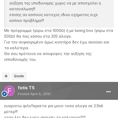
αυξηση της υποδυναμης χωρις να με αποσχολει η
καταναλωση!!!
επισης αν καποιος κατοχος ιδιου οχηματος ειχε
καποιο προβλημα!!!
Με πρόγραμμα (γύρω στα 1000¤) ή με tuning box (γύρω στα
500¤) θα πας κάπου στα 205 άλογα.
Για τον συγκεκριμένο όμως κινητήρα δεν έχω ακούσει και
τα καλύτερα.
Θα σου πρότεινα να αποφύγεις την αύξηση της
ιπποδύναμής του.
Quote
fotis T5
Posted
April 6, 2010
ευαριστω φιλε!!αρκετα για μονο τοσα αλογα σε 2.5tdi
μοτερ!!!
οταν λες δεν εχεις ακουσει τα καλυτερα???