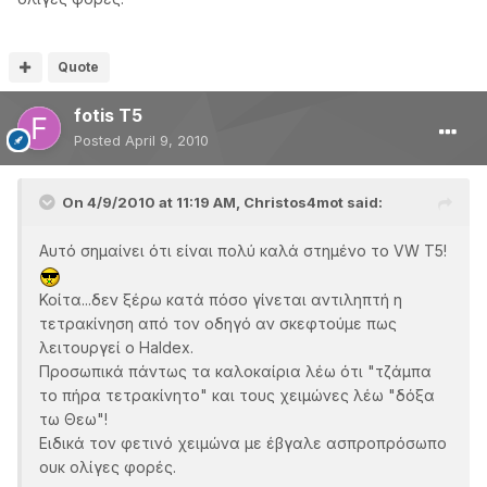
Quote
fotis T5
Posted
April 9, 2010
On 4/9/2010 at 11:19 AM, Christos4mot said:
Αυτό σημαίνει ότι είναι πολύ καλά στημένο το VW T5!
Κοίτα...δεν ξέρω κατά πόσο γίνεται αντιληπτή η
τετρακίνηση από τον οδηγό αν σκεφτούμε πως
λειτουργεί ο Haldex.
Προσωπικά πάντως τα καλοκαίρια λέω ότι "τζάμπα
το πήρα τετρακίνητο" και τους χειμώνες λέω "δόξα
τω Θεω"!
Ειδικά τον φετινό χειμώνα με έβγαλε ασπροπρόσωπο
ουκ ολίγες φορές.