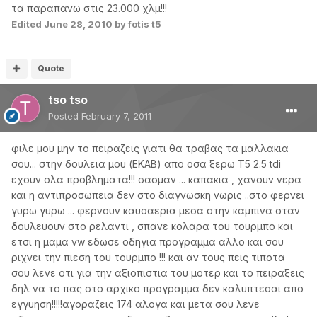
τα παραπανω στις 23.000 χλμ!!!
Edited
June 28, 2010
by fotis t5
Quote
tso tso
Posted
February 7, 2011
φιλε μου μην το πειραζεις γιατι θα τραβας τα μαλλακια
σου... στην δουλεια μου (ΕΚΑΒ) απο οσα ξερω T5 2.5 tdi
εχουν ολα προβληματα!!! σασμαν ... καπακια , χανουν νερα
και η αντιπροσωπεια δεν στο διαγνωσκη νωρις ..στο φερνει
γυρω γυρω ... φερνουν καυσαερια μεσα στην καμπινα οταν
δουλευουν στο ρελαντι , σπανε κολαρα του τουρμπο και
ετσι η μαμα vw εδωσε οδηγια προγραμμα αλλο και σου
ριχνει την πιεση του τουρμπο !!! και αν τους πεις τιποτα
σου λενε οτι για την αξιοπιστια του μοτερ και το πειραξεις
δηλ να το πας στο αρχικο προγραμμα δεν καλυπτεσαι απο
εγγυηση!!!!!αγοραζεις 174 αλογα και μετα σου λενε