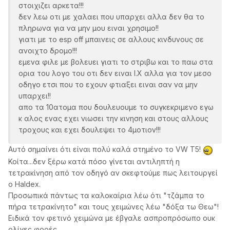
στοιχιζει αρκετα!!!
δεν λεω οτι με χαλαει που υπαρχει αλλα δεν θα το
πληρωνα για να μην μου ειναι χρησιμο!!
γιατι με το esp off μπαινεις σε αλλους κινδυνους σε
ανοιχτο δρομο!!!
εμενα φιλε με βολευει γιατι το στριβω και το παω στα
ορια του λογο του οτι δεν ειναι Ι.Χ αλλα για τον μεσο
οδηγο ετσι που το εχουν φτιαξει ειναι σαν να μην
υπαρχει!!
απο τα 10ατομα που δουλευουμε το συγκεκριμενο εγω
κ αλος ενας εχει νιωσει την κινηση και στους αλλους
τροχους και εχει δουλεψει το 4μοτιον!!!
Αυτό σημαίνει ότι είναι πολύ καλά στημένο το VW T5!
Κοίτα...δεν ξέρω κατά πόσο γίνεται αντιληπτή η
τετρακίνηση από τον οδηγό αν σκεφτούμε πως λειτουργεί
ο Haldex.
Προσωπικά πάντως τα καλοκαίρια λέω ότι "τζάμπα το
πήρα τετρακίνητο" και τους χειμώνες λέω "δόξα τω Θεω"!
Ειδικά τον φετινό χειμώνα με έβγαλε ασπροπρόσωπο ουκ
ολίγες φορές.