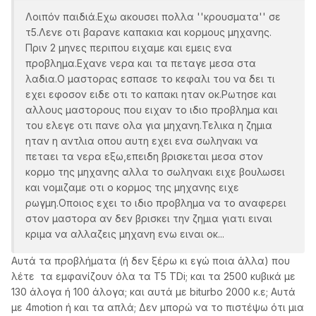
Λοιπόν παιδιά.Εχω ακουσει πολλα ''κρουσματα'' σε
τ5.Λενε οτι βαρανε καπακια και κορμους μηχανης.
Πριν 2 μηνες περιπου ειχαμε και εμεις ενα
προβλημα.Εχανε νερα και τα πεταγε μεσα στα
λαδια.Ο μαστορας εσπασε το κεφαλι του να δει τι
εχει εφοσον ειδε οτι το καπακι ηταν οκ.Ρωτησε και
αλλους μαστορους που ειχαν το ιδιο προβλημα και
του ελεγε οτι πανε ολα για μηχανη.Τελικα η ζημια
ηταν η αντλια οπου αυτη εχει ενα σωληνακι να
πεταει τα νερα εξω,επειδη βρισκεται μεσα στον
κορμο της μηχανης αλλα το σωληνακι ειχε βουλωσει
και νομιζαμε οτι ο κορμος της μηχανης ειχε
ρωγμη.Οποιος εχει το ιδιο προβλημα να το αναφερει
στον μαστορα αν δεν βρισκει την ζημια γιατι ειναι
κριμα να αλλαζεις μηχανη ενω ειναι οκ...
Αυτά τα προβλήματα (ή δεν ξέρω κι εγώ ποια άλλα) που
λέτε τα εμφανίζουν όλα τα Τ5 TDi; και τα 2500 κυβικά με
130 άλογα ή 100 άλογα; και αυτά με biturbo 2000 κ.ε; Αυτά
με 4motion ή και τα απλά; Δεν μπορώ να το πιστέψω ότι μια