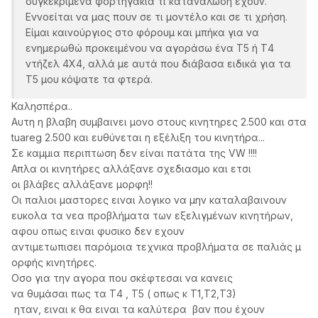
συγκεκριμένα φορτηγάκια τι κατανάλωση έχουν.
Εννοείται να μας πουν σε τι μοντέλο και σε τι χρήση.
Είμαι καινούργιος στο φόρουμ και μπήκα για να
ενημερωθώ προκειμένου να αγοράσω ένα Τ5 ή Τ4
ντήζελ 4Χ4, αλλά με αυτά που διάβασα ειδικά για τα
Τ5 μου κόψατε τα φτερά.
Καλησπέρα..
Αυτη η βλαβη συμβαινει μονο στους κινητηρες 2.500 και στα
tuareg 2.500 και ευθύνεται η εξέλιξη του κινητήρα...
Σε καμμια περιπτωση δεν είναι πατάτα της VW !!!!
Απλα οι κινητήρες αλλάξανε σχεδιασμο και ετσι
οι βλάβες αλλάξανε μορφη!!
Οι παλιοι μαστορες ειναι λογικο να μην καταλαβαινουν
ευκολα τα νεα προβλήματα των εξελιγμένων κινητήρων,
αφου οπως ειναι φυσικο δεν εχουν
αντιμετωπισει παρόμοια τεχνικα προβλήματα σε παλιάς μ
ορφής κινητήρες.
Οσο για την αγορα που σκέφτεσαι να κανεις
να θυμάσαι πως τα Τ4 , Τ5 ( οπως κ Τ1,Τ2,Τ3)
ηταν, ειναι κ θα ειναι τα καλύτερα βαν που έχουν