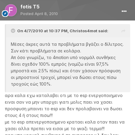
fotis T5
Posted
April 8, 2010
On 4/7/2010 at 10:37 PM, Christos4mot said:
Μέσες άκρες αυτά τα προβλήματα βγάζει ο δίλιτρος.
Συν κάτι προβλήματα σε κολάρα.
Απ όσο γνωρίζω, το 4motion υπό νορμάλ συνθήκες
δίνει σχεδόν 100% εμπρός (νομίζω είναι 97,5%
μπροστά και 2.5% πίσω) και όταν χάσουν πρόσφυση
οι μπροστινοί τροχοί, μπορεί να δώσει στους πίσω
τροχούς εώς 100%.
αρα καλα εχω καταλαβει οτι με το esp ενεργοποιημενο
ειναι σαν να μην υπαρχει γιατι μολις παει να χασει
προσφυση μπαινει το esp και δεν προλαβαινει να δωσει
στους 4 ή στους πισω!!!
με το esp απενεργοποιημενο κραταει καλα οταν παει να
χασει αλλα πρεπει να εισαι με το γκαζι τερμα!!!