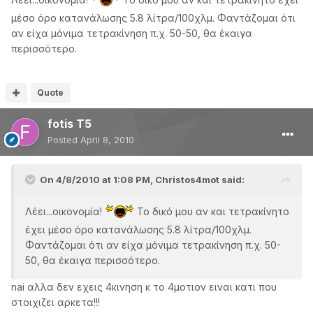
Λέει...οικονομία!
Το δικό μου αν και τετρακίνητο έχει
μέσο όρο κατανάλωσης 5.8 λίτρα/100χλμ. Φαντάζομαι ότι
αν είχα μόνιμα τετρακίνηση π.χ. 50-50, θα έκαιγα
περισσότερο.
Quote
fotis T5
Posted
April 8, 2010
On 4/8/2010 at 1:08 PM, Christos4mot said:
Λέει...οικονομία!
Το δικό μου αν και τετρακίνητο
έχει μέσο όρο κατανάλωσης 5.8 λίτρα/100χλμ.
Φαντάζομαι ότι αν είχα μόνιμα τετρακίνηση π.χ. 50-
50, θα έκαιγα περισσότερο.
nai αλλα δεν εχεις 4κινηση κ το 4μοτιον ειναι κατι που
στοιχιζει αρκετα!!!