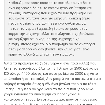
λαδια.Ο μαστορας εσπασε το κεφαλι του να δει τι
εχει εφοσον ειδε οτι το καπακι ηταν οκ.Ρωτησε και
αλλους μαστορους που ειχαν το ιδιο προβλημα και
του ελεγε οτι πανε ολα για μηχανη.Τελικα η ζημια
ηταν η αντλια οπου αυτη εχει ενα σωληνακι να
πεταει τα νερα εξω,επειδη βρισκεται μεσα στον
κορμο της μηχανης αλλα το σωληνακι ειχε βουλωσει
και νομιζαμε οτι ο κορμος της μηχανης ειχε
ρωγμη.Οποιος εχει το ιδιο προβλημα να το αναφερει
στον μαστορα αν δεν βρισκει την ζημια γιατι ειναι
κριμα να αλλαζεις μηχανη ενω ειναι οκ...
Αυτά τα προβλήματα (ή δεν ξέρω κι εγώ ποια άλλα) που
λέτε τα εμφανίζουν όλα τα Τ5 TDi; και τα 2500 κυβικά με
130 άλογα ή 100 άλογα; και αυτά με biturbo 2000 κ.ε; Αυτά
με 4motion ή και τα απλά; Δεν μπορώ να το πιστέψω ότι μια
σοβαρή εταιρεία όπως η VW έχει βγάλει τέτοια πατάτα.
Επίσης θα ήθελα να γράψουν τα παιδιά που ξέρουν και
χρησιμοποιούν τα συγκεκριμένα φορτηγάκια τι
κατανάλωση έχουν. Εννοείται να μας πουν σε τι μοντέλο
και σε τι χρήση. Είμαι καινούργιος στο φόρουμ και μπήκα