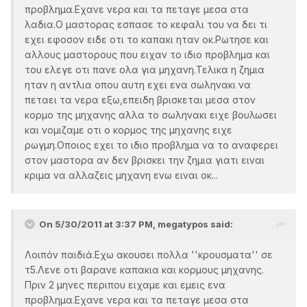
προβλημα.Εχανε νερα και τα πεταγε μεσα στα
λαδια.Ο μαστορας εσπασε το κεφαλι του να δει τι
εχει εφοσον ειδε οτι το καπακι ηταν οκ.Ρωτησε και
αλλους μαστορους που ειχαν το ιδιο προβλημα και
του ελεγε οτι πανε ολα για μηχανη.Τελικα η ζημια
ηταν η αντλια οπου αυτη εχει ενα σωληνακι να
πεταει τα νερα εξω,επειδη βρισκεται μεσα στον
κορμο της μηχανης αλλα το σωληνακι ειχε βουλωσει
και νομιζαμε οτι ο κορμος της μηχανης ειχε
ρωγμη.Οποιος εχει το ιδιο προβλημα να το αναφερει
στον μαστορα αν δεν βρισκει την ζημια γιατι ειναι
κριμα να αλλαζεις μηχανη ενω ειναι οκ...
On 5/30/2011 at 3:37 PM, megatypos said:
Λοιπόν παιδιά.Εχω ακουσει πολλα ''κρουσματα'' σε
τ5.Λενε οτι βαρανε καπακια και κορμους μηχανης.
Πριν 2 μηνες περιπου ειχαμε και εμεις ενα
προβλημα.Εχανε νερα και τα πεταγε μεσα στα