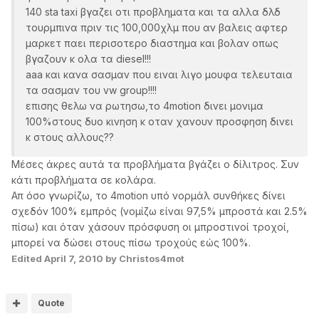
140 sta taxi βγαζει οτι προβληματα και τα αλλα δλδ
τουρμπινα πριν τις 100,000χλμ που αν βαλεις αφτερ
μαρκετ παει περισοτερο διαστημα και βολαν οπως
βγαζουν κ ολα τα diesel!!!
aaa και κανα σασμαν που ειναι λιγο μουφα τελευταια
τα σασμαν του vw group!!!!
επισης θελω να ρωτησω,το 4motion δινει μονιμα
100%στους δυο κινηση κ οταν χανουν προσφηση δινει
κ στους αλλους??
Μέσες άκρες αυτά τα προβλήματα βγάζει ο δίλιτρος. Συν
κάτι προβλήματα σε κολάρα.
Απ όσο γνωρίζω, το 4motion υπό νορμάλ συνθήκες δίνει
σχεδόν 100% εμπρός (νομίζω είναι 97,5% μπροστά και 2.5%
πίσω) και όταν χάσουν πρόσφυση οι μπροστινοί τροχοί,
μπορεί να δώσει στους πίσω τροχούς εώς 100%.
Edited
April 7, 2010
by Christos4mot
Quote