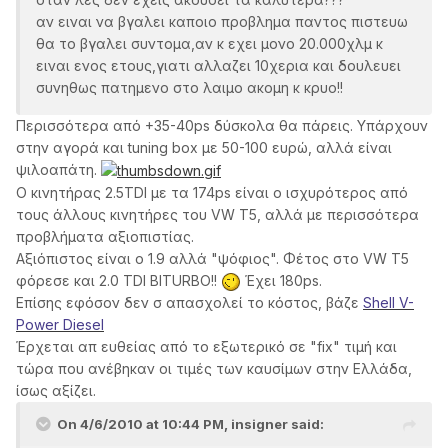
αν ειναι να βγαλει καποιο προβλημα παντος πιστευω
θα το βγαλει συντομα,αν κ εχει μονο 20.000χλμ κ
ειναι ενος ετους,γιατι αλλαζει 10χερια και δουλευει
συνηθως πατημενο στο λαιμο ακομη κ κρυο!!
Περισσότερα από +35-40ps δύσκολα θα πάρεις. Υπάρχουν
στην αγορά και tuning box με 50-100 ευρώ, αλλά είναι
ψιλοαπάτη.
Ο κινητήρας 2.5TDI με τα 174ps είναι ο ισχυρότερος από
τους άλλους κινητήρες του VW Τ5, αλλά με περισσότερα
προβλήματα αξιοπιστίας.
Αξιόπιστος είναι ο 1.9 αλλά "ψόφιος". Φέτος στο VW Τ5
φόρεσε και 2.0 TDI BITURBO!!
Έχει 180ps.
Επίσης εφόσον δεν σ απασχολεί το κόστος, βάζε
Shell V-
Power Diesel
Έρχεται απ ευθείας από το εξωτερικό σε "fix" τιμή και
τώρα που ανέβηκαν οι τιμές των καυσίμων στην Ελλάδα,
ίσως αξίζει.
On 4/6/2010 at 10:44 PM, insigner said: