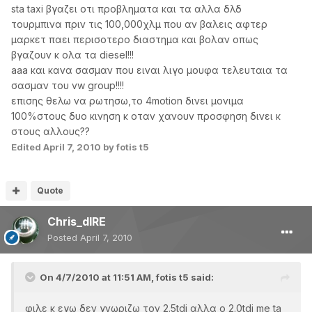
sta taxi βγαζει οτι προβληματα και τα αλλα δλδ
τουρμπινα πριν τις 100,000χλμ που αν βαλεις αφτερ
μαρκετ παει περισοτερο διαστημα και βολαν οπως
βγαζουν κ ολα τα diesel!!!
aaa και κανα σασμαν που ειναι λιγο μουφα τελευταια τα
σασμαν του vw group!!!!
επισης θελω να ρωτησω,το 4motion δινει μονιμα
100%στους δυο κινηση κ οταν χανουν προσφηση δινει κ
στους αλλους??
Edited
April 7, 2010
by fotis t5
Quote
Chris_dIRE
Posted
April 7, 2010
On 4/7/2010 at 11:51 AM, fotis t5 said:
φιλε κ εγω δεν γνωριζω τον 2.5tdi αλλα ο 2.0tdi me ta