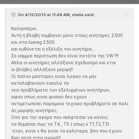
On 4/12/2013 at 11:48 AM, stella said:
Καλησπέρα..
Αυτη η βλαβη συμβαινει μονο στους κινητηρες 2.500
και στα tuareg 2.500
και ευθύνεται η εξέλιξη του κινητήρα...
Σε καμμια περιπτωση δεν είναι πατάτα της VW !!!!
Απλα οι κινητήρες αλλάξανε σχεδιασμο και ετσι
οι βλάβες αλλάξανε μορφη!!
Οι παλιοι μαστορες ειναι λογικο να μην
καταλαβαινουν ευκολα τα
νεα προβλήματα των εξελιγμένων κινητήρων,
αφου οπως ειναι φυσικο δεν εχουν
αντιμετωπισει παρόμοια τεχνικα προβλήματα σε παλι
άς μορφής κινητήρες.
Οσο για την αγορα που σκέφτεσαι να κανεις
να θυμάσαι πως τα Τ4 , Τ5 ( οπως κ Τ1,Τ2,Τ3)
ηταν, ειναι κ θα ειναι τα καλύτερα βαν που έχουν
βγει ποτέ στην αγορά!!