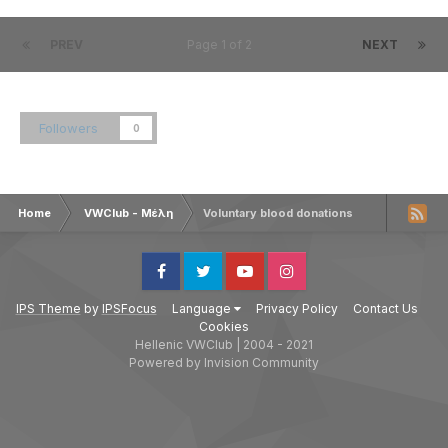
PREV
Page 1 of 2
NEXT
Followers
0
Home
VWClub - Μέλη
Voluntary blood donations
Facebook
Twitter
Youtube
Instagram
IPS Theme
by
IPSFocus
Language
Privacy Policy
Contact Us
Cookies
Hellenic VWClub | 2004 - 2021
Powered by Invision Community