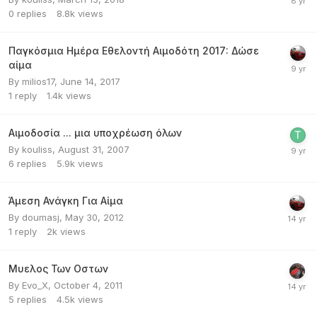
0
replies
8.8k
views
Παγκόσμια Ημέρα Εθελοντή Αιμοδότη 2017: Δώσε
αίμα
By
milios17
,
June 14, 2017
1
reply
1.4k
views
Αιμοδοσία ... μια υποχρέωση όλων
By
kouliss
,
August 31, 2007
6
replies
5.9k
views
Άμεση Ανάγκη Για Αίμα
By
doumasj
,
May 30, 2012
1
reply
2k
views
Μυελος Των Οστων
By
Evo_X
,
October 4, 2011
5
replies
4.5k
views