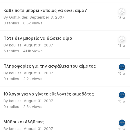
Καθε ποτε μπορει καποιος να δινει αιμα?
By
Golf_Rider
,
September 3, 2007
3
replies
6.5k
views
Πότε δεν μπορείς να δώσεις αίμα
By
kouliss
,
August 31, 2007
6
replies
41.1k
views
Πληροφορίες για την ασφάλεια του αίματος
By
kouliss
,
August 31, 2007
0
replies
2.2k
views
10 λόγοι για να γίνετε εθελοντές αιμοδότες
By
kouliss
,
August 31, 2007
0
replies
2.3k
views
Μύθοι και Αλήθειες
By
kouliss
,
August 31, 2007