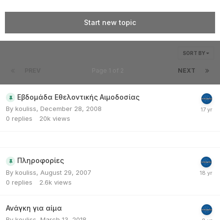
Start new topic
SORT BY
PREV
Page 1 of 2
NEXT
Εβδομάδα Εθελοντικής Αιμοδοσίας
By
kouliss
,
December 28, 2008
0
replies
20k
views
Πληροφορίες
By
kouliss
,
August 29, 2007
0
replies
2.6k
views
Ανάγκη για αίμα
By
kouliss
,
March 13, 2018