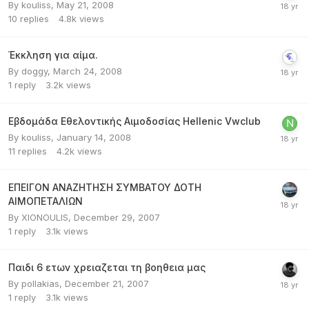
By
kouliss
,
May 21, 2008
10
replies
4.8k
views
Έκκληση για αίμα.
By
doggy
,
March 24, 2008
1
reply
3.2k
views
Εβδομάδα Εθελοντικής Αιμοδοσίας Hellenic Vwclub
By
kouliss
,
January 14, 2008
11
replies
4.2k
views
ΕΠΕΙΓΟΝ ΑΝΑΖΗΤΗΣΗ ΣΥΜΒΑΤΟΥ ΔΟΤΗ
ΑΙΜΟΠΕΤΑΛΙΩΝ
By
XIONOULIS
,
December 29, 2007
1
reply
3.1k
views
Παιδι 6 ετων χρειαζεται τη βοηθεια μας
By
pollakias
,
December 21, 2007
1
reply
3.1k
views