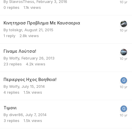
By
StavrosThess
,
February 3, 2016
0
replies
1.1k
views
Κινητηρασ Προβλημα Με Καυσαερια
By
toliskgr
,
August 21, 2015
1
reply
2.8k
views
Γίναμε Λούτσα!
By
Wolfy
,
February 26, 2013
23
replies
4.2k
views
Περιεργος Ηχος Βοηθεια!
By
Wolfy
,
July 15, 2014
4
replies
1.5k
views
Τιμονι
By
diver86
,
July 7, 2014
3
replies
1.5k
views