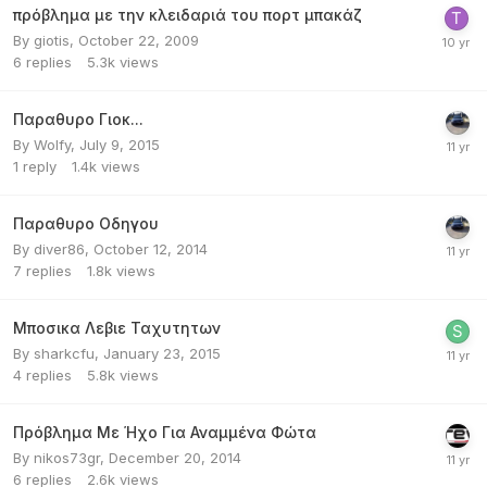
πρόβλημα με την κλειδαριά του πορτ μπακάζ
By
giotis
,
October 22, 2009
6
replies
5.3k
views
Παραθυρο Γιοκ...
By
Wolfy
,
July 9, 2015
1
reply
1.4k
views
Παραθυρο Οδηγου
By
diver86
,
October 12, 2014
7
replies
1.8k
views
Μποσικα Λεβιε Ταχυτητων
By
sharkcfu
,
January 23, 2015
4
replies
5.8k
views
Πρόβλημα Με Ήχο Για Αναμμένα Φώτα
By
nikos73gr
,
December 20, 2014
6
replies
2.6k
views