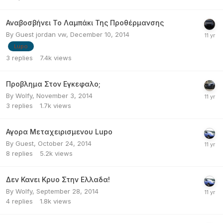
Αναβοσβήνει Το Λαμπάκι Της Προθέρμανσης
By Guest jordan vw,
December 10, 2014
Lupo
3
replies
7.4k
views
Προβλημα Στον Εγκεφαλο;
By
Wolfy
,
November 3, 2014
3
replies
1.7k
views
Αγορα Μεταχειρισμενου Lupo
By Guest,
October 24, 2014
8
replies
5.2k
views
Δεν Κανει Κρυο Στην Ελλαδα!
By
Wolfy
,
September 28, 2014
4
replies
1.8k
views