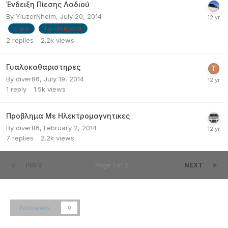
Ένδειξη Πίεσης Λαδιού
By
YiuzerNheim
,
July 20, 2014
Lupo
Προβλήματα
2
replies
2.2k
views
Γυαλοκαθαριστηρες
By
diver86
,
July 19, 2014
1
reply
1.5k
views
Προβλημα Με Ηλεκτρομαγνητικες
By
diver86
,
February 2, 2014
7
replies
2.2k
views
PREV
Page 1 of 2
NEXT
Followers
0