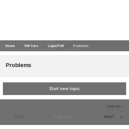
Home
VW Cars
Lupo/FOX
Problems
Problems
Start new topic
SORT BY
PREV
Page 1 of 2
NEXT