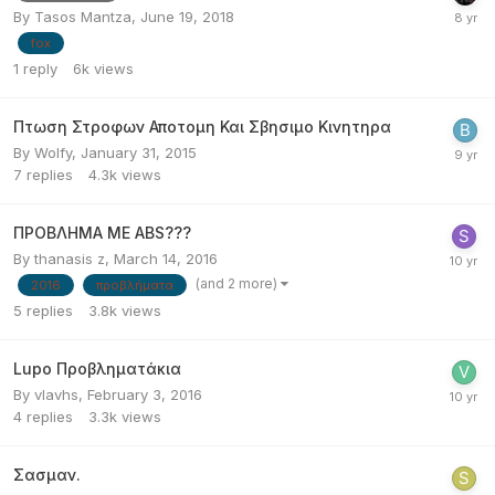
By
Tasos Mantza
,
June 19, 2018
fox
1
reply
6k
views
Πτωση Στροφων Αποτομη Και Σβησιμο Κινητηρα
By
Wolfy
,
January 31, 2015
7
replies
4.3k
views
ΠΡΟΒΛΗΜΑ ΜΕ ABS???
By
thanasis z
,
March 14, 2016
(and 2 more)
2016
προβλήματα
5
replies
3.8k
views
Lupo Προβληματάκια
By
vlavhs
,
February 3, 2016
4
replies
3.3k
views
Σασμαν.