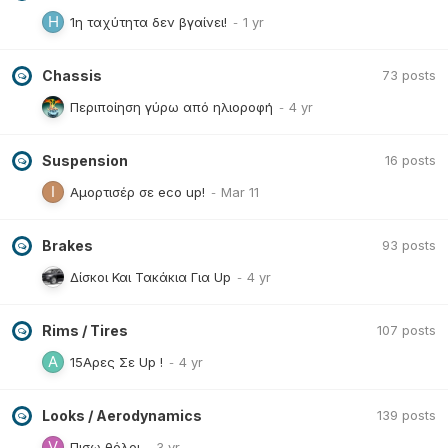
1η ταχύτητα δεν βγαίνει!
Chassis
73
posts
Περιποίηση γύρω από ηλιοροφή
Suspension
16
posts
Αμορτισέρ σε eco up!
Brakes
93
posts
Δίσκοι Και Τακάκια Για Up
Rims / Tires
107
posts
15Αρες Σε Up !
Looks / Aerodynamics
139
posts
Πισω θόλοι