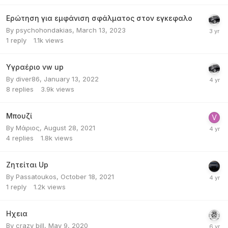
Ερώτηση για εμφάνιση σφάλματος στον εγκεφαλο
By
psychohondakias
,
March 13, 2023
1
reply
1.1k
views
Υγραέριο vw up
By
diver86
,
January 13, 2022
8
replies
3.9k
views
Μπουζί
By
Μάριος
,
August 28, 2021
4
replies
1.8k
views
Ζητείται Up
By
Passatoukos
,
October 18, 2021
1
reply
1.2k
views
Ηχεια
By
crazy bill
,
May 9, 2020