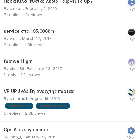
Πόσα Κιλά Φυσικό Αέριο Παιρνει Το Up?
By
stekon
,
February 1, 2016
7
replies
3k
views
service στα 105.000km
By
vastil
,
March 12, 2017
2
replies
1.8k
views
footwell light
By
diver86
,
February 23, 2017
1
reply
1.2k
views
VP UP ένδειξη ανοιχτής πόρτας
By
stelaras1
,
August 16, 2016
κατασκευές
ηλεκτρολογεία
5
replies
2.8k
views
Gps Απενεργοποιήση
By
john_l
,
January 27, 2015