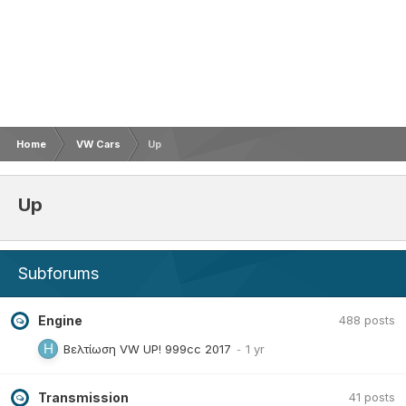
Home
VW Cars
Up
Up
Subforums
Engine
488
posts
Βελτίωση VW UP! 999cc 2017
Transmission
41
posts