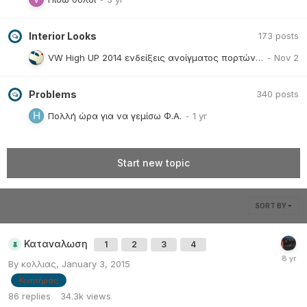
Interior Looks
173
posts
VW High UP 2014 ενδείξεις ανοίγματος πορτών στο Garmin Map and More
Problems
340
posts
Πολλή ώρα για να γεμίσω Φ.Α.
Start new topic
SORT BY
Καταναλωση
1
2
3
4
By
κολλιας
,
January 3, 2015
Κινητήρας
86
replies
34.3k
views