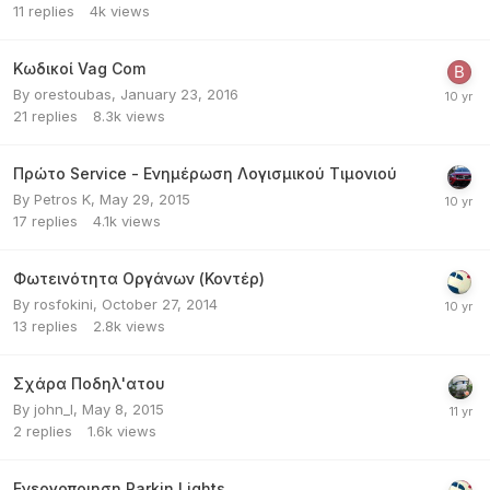
11
replies
4k
views
Κωδικοί Vag Com
By
orestoubas
,
January 23, 2016
21
replies
8.3k
views
Πρώτο Service - Ενημέρωση Λογισμικού Τιμονιού
By
Petros K
,
May 29, 2015
17
replies
4.1k
views
Φωτεινότητα Οργάνων (Κοντέρ)
By
rosfokini
,
October 27, 2014
13
replies
2.8k
views
Σχάρα Ποδηλ'ατου
By
john_l
,
May 8, 2015
2
replies
1.6k
views
Ενεργοποιηση Parkin Lights