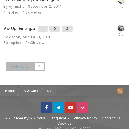
By
dj_michel
,
September 2, 2014
4
replies
1.8k
views
Vw Up! Επίσημο
1
2
3
By
espoff
,
August 21, 2011
53
replies
34.9k
views
Followers
0
Home
VW Cars
Up
Facebook
Twitter
Youtube
Instagram
IPS Theme
by
IPSFocus
Language
Privacy Policy
Contact Us
Cookies
Hellenic VWClub | 2004 - 2021